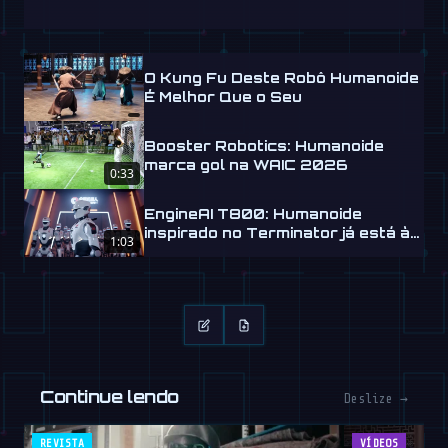
O Kung Fu Deste Robô Humanoide
É Melhor Que o Seu
Booster Robotics: Humanoide
marca gol na WAIC 2026
0:33
EngineAI T800: Humanoide
inspirado no Terminator já está à
1:03
venda
Continue lendo
Deslize →
REVISTA
VÍDEOS