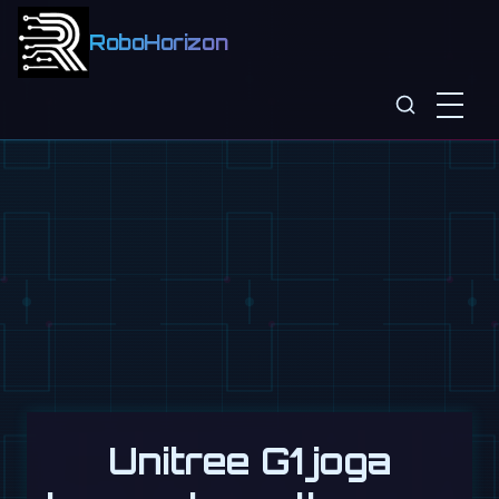
RoboHorizon
Unitree G1 joga