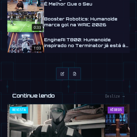
É Melhor Que o Seu
Booster Robotics: Humanoide
marca gol na WAIC 2026
0:33
EngineAI T800: Humanoide
inspirado no Terminator já está à
1:03
venda
Continue lendo
Deslize →
REVISTA
VÍDEOS