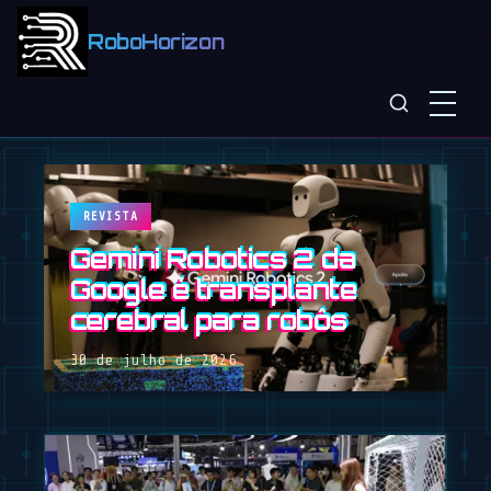
RoboHorizon
REVISTA
Gemini Robotics 2 da
Google é transplante
cerebral para robôs
30 de julho de 2026