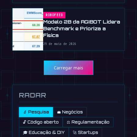
ROBOFEED
Modelo 2B da AGIBOT Lidera
Benchmark e Prioriza a
Física
29 de maio de 2026
Carregar mais
RADAR
🔬 Pesquisa
💼 Negócios
🔓 Código aberto
⚖️ Regulamentação
🎓 Educação & DIY
🚀 Startups