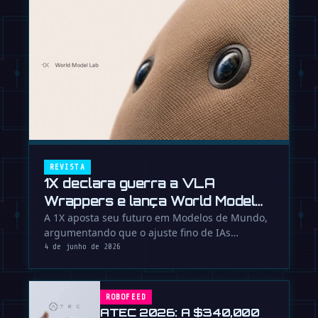
REVISTA
1X declara guerra a VLA
Wrappers e lança World Model
Lab
A 1X aposta seu futuro em Modelos de Mundo,
argumentando que o ajuste fino de IAs
existentes é um beco sem saída para …
4 de junho de 2026
ROBOFEED
ATEC 2026: A $340,000