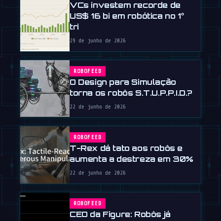
VCs investem recorde de
US$ 16 bi em robótica no 1º
tri
29 de junho de 2026
ROBOFEED
O Design para Simulação
torna os robôs S.T.U.P.P.I.D.?
22 de junho de 2026
ROBOFEED
T-Rex dá tato aos robôs e
aumenta a destreza em 30%
22 de junho de 2026
ROBOFEED
CEO da Figure: Robôs já