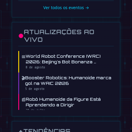
Ver todos os eventos →
ATUALIZAÇÕES AO
●
VIVO
📅
World Robot Conference (WRC)
2026: Beijing's Bot Bonanza …
8 de agosto
🎬
Booster Robotics: Humanoide marca
gol na WAIC 2026
5 de agosto
📰
Robô Humanoide da Figure Está
Aprendendo a Dirigir
30 de julho
📰
IA gratuita cria e valida peças de
robô a partir de texto
TENDÊNCIAS
🔥
28 de julho