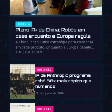
REVISTA
Plano IA+ da China: Robôs em
casa enquanto a Europa regula
A China lançou uma estratégia para colocar IA
em cada produto. Enquanto a Europa debate
regras, Pequim constrói um …
1 de julho de 2026
ROBOFEED
IA da Anthropic programa
robô 38x mais rápido que
humanos
29 de junho de 2026
ROBOFEED