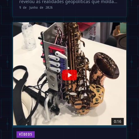
revelou as realidades geopolíticas que moldam
o futuro da robótica além …
9 de junho de 2026
0:16
VÍDEOS