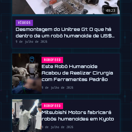
49:23
VÍDEOS
Desmontagem do Unitree G1: O que há
dentro de um robô humanoide de US$
16.000?
9 de julho de 2026
ROBOFEED
Este Robô Humanoide
Acabou de Realizar Cirurgia
com Ferramentas Padrão
9 de julho de 2026
ROBOFEED
Mitsubishi Motors fabricará
robôs humanoides em Kyoto
9 de julho de 2026