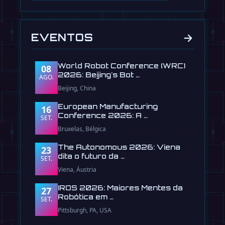
→
EVENTOS
World Robot Conference (WRC)
08
2026: Beijing's Bot …
AGO.
Beijing, China
European Manufacturing
16
Conference 2026: A …
SET.
Bruxelas, Bélgica
The Autonomous 2026: Viena
23
dita o futuro da …
SET.
Viena, Áustria
IROS 2026: Maiores Mentes da
27
Robótica em …
SET.
Pittsburgh, PA, USA