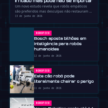
irritado mas pode não se importar
Um novo estudo revela que robôs empáticos
são preferidos mas desculpas não restauram a
confiança após falhas. A …
13 de junho de 2026
ROBOFEED
Bosch aposta bilhões em
inteligência para robôs
humanoides
12 de junho de 2026
ROBOFEED
Este cão robô pode
literalmente cheirar o perigo
11 de junho de 2026
ROBOFEED