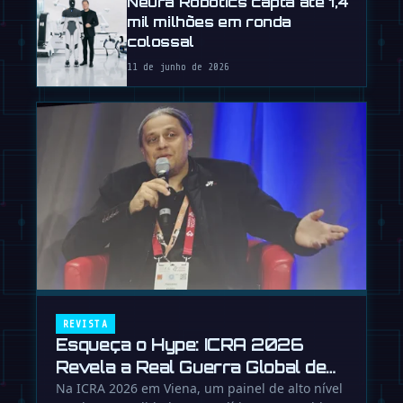
Neura Robotics capta até 1,4
mil milhões em ronda
colossal
11 de junho de 2026
REVISTA
Esqueça o Hype: ICRA 2026
Revela a Real Guerra Global de
Robôs
Na ICRA 2026 em Viena, um painel de alto nível