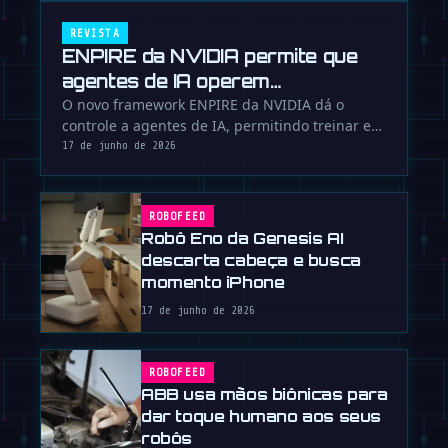
REVISTA
ENPIRE da NVIDIA permite que
agentes de IA operem
laboratórios
O novo framework ENPIRE da NVIDIA dá o
controle a agentes de IA, permitindo treinar e
aperfeiçoar robôs no mundo real de …
17 de junho de 2026
ROBOFEED
Robô Eno da Genesis AI
descarta cabeça e busca
momento iPhone
17 de junho de 2026
ROBOFEED
ABB usa mãos biônicas para
dar toque humano aos seus
robôs