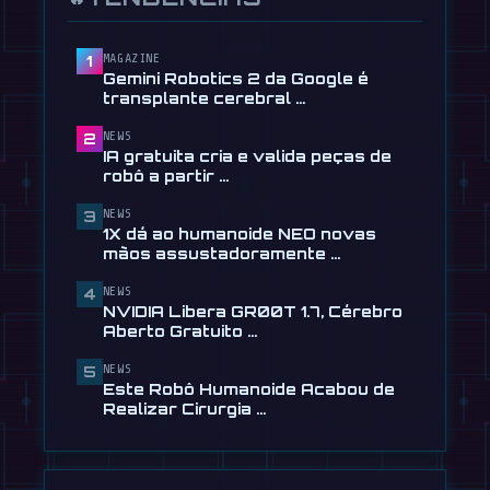
📰
Tau Robotics lança serviço de
limpeza humanoide por $30 em …
MAGAZINE
1
Gemini Robotics 2 da Google é
28 de julho
transplante cerebral …
📰
1X dá ao humanoide NEO novas
NEWS
2
mãos assustadoramente destras
IA gratuita cria e valida peças de
24 de julho
robô a partir …
🎬
EngineAI T800: Humanoide
NEWS
3
inspirado no Terminator já está à …
1X dá ao humanoide NEO novas
24 de julho
mãos assustadoramente …
🎬
Novo cão robô da Unitree tem rodas
NEWS
4
e supera pesadelos
NVIDIA Libera GR00T 1.7, Cérebro
24 de julho
Aberto Gratuito …
📰
NVIDIA Libera GR00T 1.7, Cérebro
NEWS
5
Aberto Gratuito para …
Este Robô Humanoide Acabou de
13 de julho
Realizar Cirurgia …