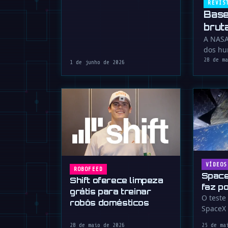
REVIS
Base
brut
A NASA
dos hu
28 de m
1 de junho de 2026
VÍDEOS
ROBOFEED
Space
Shift oferece limpeza
faz p
grátis para treinar
após 
O teste
robôs domésticos
SpaceX 
boost
mistos.
28 de maio de 2026
25 de ma