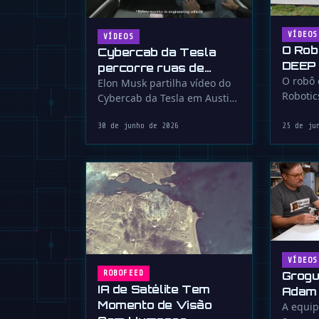
VÍDEOS
VÍDEOS
O Rob
Cybercab da Tesla
DEEP 
percorre ruas de
é Bom
O robô
Austin sem volante
Elon Musk partilha vídeo do
Robotic
Cybercab da Tesla em Austin
perigo
sem volante ou pedais,
proteg
30 de junho de 2026
25 de ju
antecipando …
VÍDEOS
Grogu
ROBOFEED
IA de Satélite Tem
Adam 
Momento de Visão
Prima
A equi