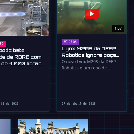
1:07
VÍDEOS
ED
Lynx M20S da DEEP
botic bate
Robotics ignora poças
de de RDRE com
e lagos
O novo Lynx M20S da DEEP
 de 4.000 libras
Robotics é um robô de
pernas e rodas para todo o
terreno com …
ril de 2026
27 de abril de 2026