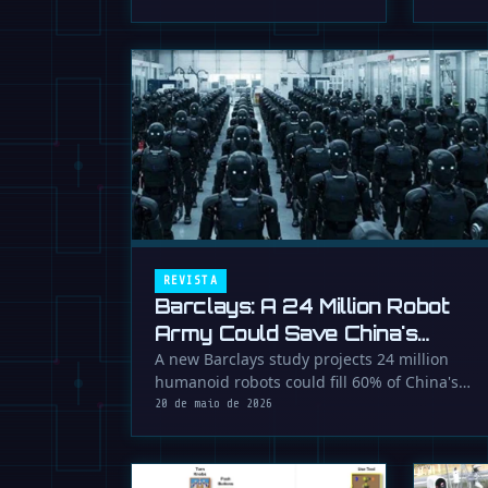
reentra
REVISTA
Barclays: A 24 Million Robot
Army Could Save China's
Economy
A new Barclays study projects 24 million
humanoid robots could fill 60% of China's
looming labor gap by 2035, reshaping …
20 de maio de 2026