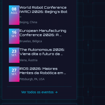
World Robot Conference
08
(WRC) 2026: Beijing's Bot
AGO.
…
Beijing, China
European Manufacturing
16
Conference 2026: A …
SET.
Bruxelas, Bélgica
The Autonomous 2026:
23
Viena dita o futuro da …
SET.
Viena, Áustria
IROS 2026: Maiores
27
Mentes da Robótica em …
SET.
Pittsburgh, PA, USA
Ver todos os eventos →