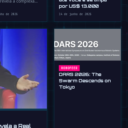
revela a complexa
por US$ 13.000
ônica por trás de seu
…
nho de 2026
14 de junho de 2026
ROBOFEED
DARS 2026: The
Swarm Descends on
Tokyo
vela a Real