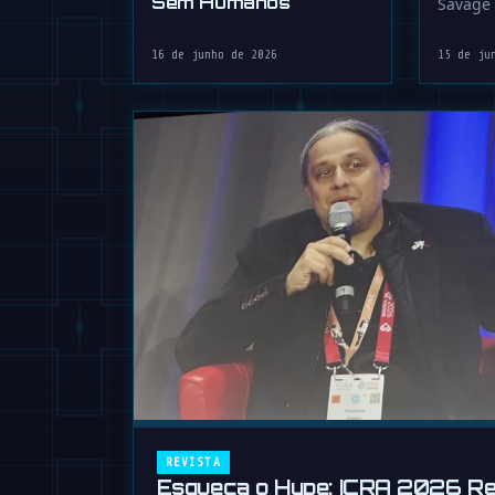
Sem Humanos
Savage 
animatr
Grogu 
16 de junho de 2026
15 de ju
REVISTA
Esqueça o Hype: ICRA 2026 Re