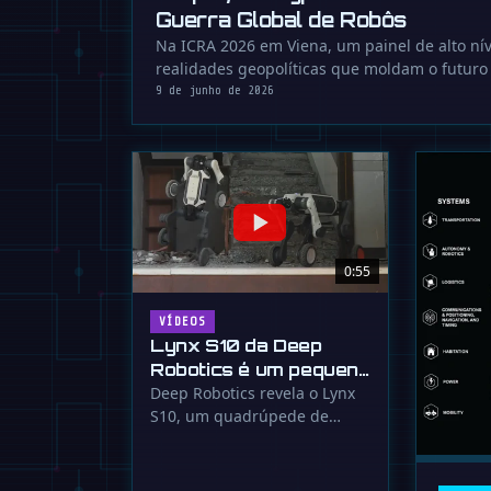
Guerra Global de Robôs
Na ICRA 2026 em Viena, um painel de alto nív
realidades geopolíticas que moldam o futuro
9 de junho de 2026
0:55
VÍDEOS
Lynx S10 da Deep
Robotics é um pequeno
terror em quatro
Deep Robotics revela o Lynx
S10, um quadrúpede de
rodas
menos de 20kg que atinge 8
m/s e foi …