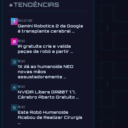
de robô a partir de texto
TENDÊNCIAS
🔥
28 de julho
📰
Tau Robotics lança serviço
MAGAZINE
1
de limpeza humanoide por
Gemini Robotics 2 da Google
$30 em …
é transplante cerebral …
28 de julho
NEWS
2
📰
1X dá ao humanoide NEO
IA gratuita cria e valida
novas mãos
peças de robô a partir …
assustadoramente destras
24 de julho
NEWS
3
1X dá ao humanoide NEO
🎬
EngineAI T800: Humanoide
novas mãos
inspirado no Terminator já
assustadoramente …
está à …
NEWS
4
24 de julho
NVIDIA Libera GR00T 1.7,
Cérebro Aberto Gratuito …
📰
NVIDIA Libera GR00T 1.7,
Cérebro Aberto Gratuito para
NEWS
5
…
Este Robô Humanoide
13 de julho
Acabou de Realizar Cirurgia
…