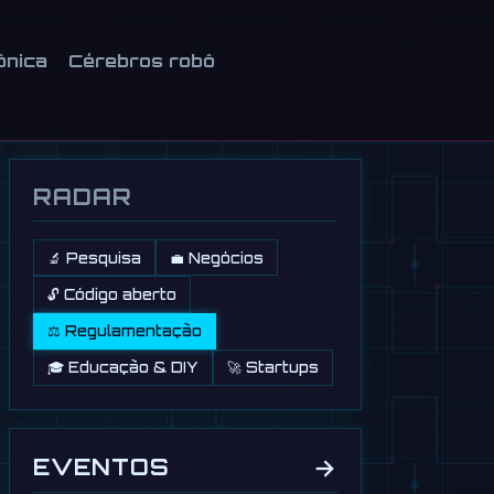
ônica
Cérebros robô
RADAR
🔬 Pesquisa
💼 Negócios
🔓 Código aberto
⚖️ Regulamentação
🎓 Educação & DIY
🚀 Startups
→
EVENTOS