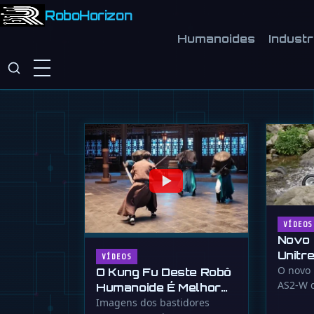
RoboHorizon
Esqueça sonhos utópicos de IA. O plan
Humanoides
Industr
pragmática para usar 10 milhões de ro
8 de julho de 2026
VÍDEOS
Novo 
Unitr
VÍDEOS
super
O novo
O Kung Fu Deste Robô
AS2-W 
Humanoide É Melhor
pernas 
Que o Seu
Imagens dos bastidores