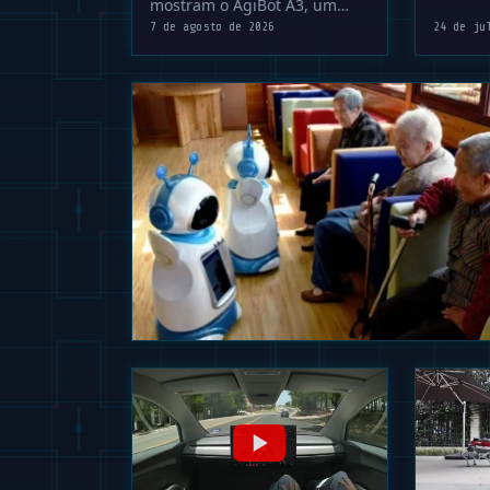
agilida
mostram o AgiBot A3, um
robô humanoide de 1,73m,
7 de agosto de 2026
24 de ju
executando …