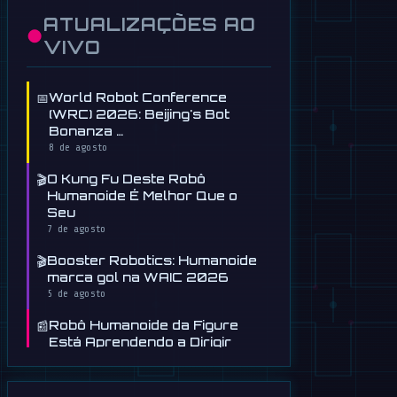
ATUALIZAÇÕES AO
●
VIVO
📅
World Robot Conference
(WRC) 2026: Beijing's Bot
Bonanza …
8 de agosto
🎬
O Kung Fu Deste Robô
Humanoide É Melhor Que o
Seu
7 de agosto
🎬
Booster Robotics: Humanoide
marca gol na WAIC 2026
5 de agosto
📰
Robô Humanoide da Figure
Está Aprendendo a Dirigir
30 de julho
📰
IA gratuita cria e valida peças