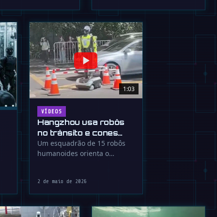
da, …
como monge budista com …
1:03
VÍDEOS
Hangzhou usa robôs
no trânsito e cones
sentem a ameaça
Um esquadrão de 15 robôs
humanoides orienta o
trânsito em Hangzhou,
China, em turnos de 8 …
2 de maio de 2026