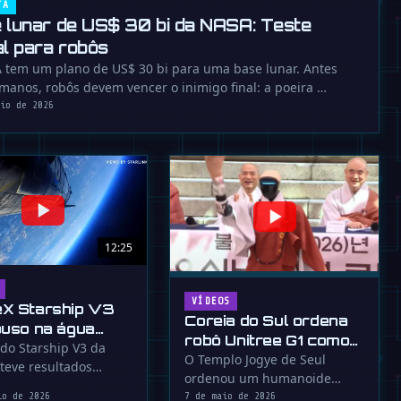
TA
 lunar de US$ 30 bi da NASA: Teste
al para robôs
 tem um plano de US$ 30 bi para uma base lunar. Antes
manos, robôs devem vencer o inimigo final: a poeira …
aio de 2026
12:25
VÍDEOS
X Starship V3
Coreia do Sul ordena
ouso na água
robô Unitree G1 como
explosão do
 do Starship V3 da
monge budista
O Templo Jogye de Seul
teve resultados
er
ordenou um humanoide
 A nave sobreviveu à
Unitree G1 chamado Gabi
io de 2026
7 de maio de 2026