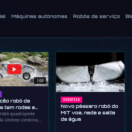
o Noetra do Japão é uma estratégia
ial
Máquinas autônomas
Robôs de serviço
Bi
bôs contra a crise demográfica.
1:00
cão robô da
ROBOFEED
Novo pássaro robô do
ee tem rodas e
MIT voa, nada e salta
a pesadelos
 robô quadrúpede
da água
da Unitree combina
e rodas para