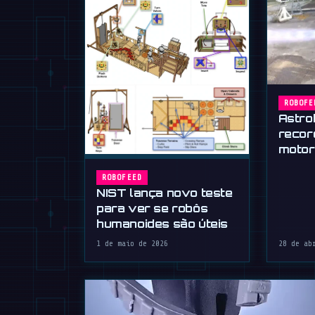
ROBOFE
Astro
recor
motor
ROBOFEED
NIST lança novo teste
para ver se robôs
humanoides são úteis
1 de maio de 2026
28 de ab