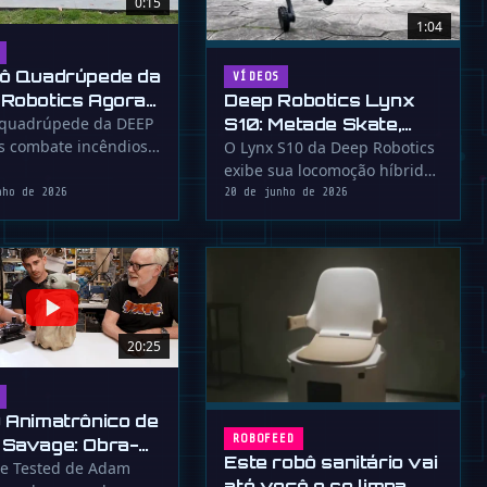
0:15
1:04
ô Quadrúpede da
VÍDEOS
Deep Robotics Lynx
Robotics Agora
S10: Metade Skate,
beiro
 quadrúpede da DEEP
s combate incêndios
Metade Cabra Montesa
O Lynx S10 da Deep Robotics
sos remotamente,
exibe sua locomoção híbrida
endo a …
eficaz, alternando entre rolar
nho de 2026
20 de junho de 2026
e …
20:25
 Animatrônico de
ROBOFEED
Savage: Obra-
Este robô sanitário vai
 de Engenharia
pe Tested de Adam
até você e se limpa