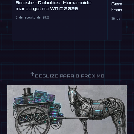
Booster Robotics: Humanoide
Gemini R
marca gol na WAIC 2026
transpla
5 de agosto de 2026
30 de julho 
↑
DESLIZE PARA O PRÓXIMO