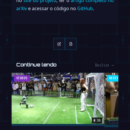
no
site do projeto
, ler o
artigo completo no
arXiv
e acessar o código no
GitHub
.
Continue lendo
Deslize →
VÍDEOS
REVISTA
0:33