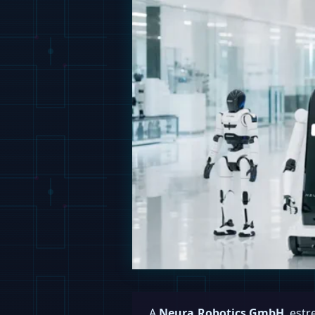
A
Neura Robotics GmbH
, est