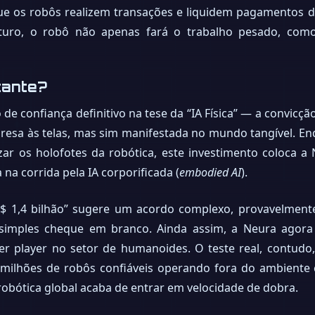
que os robôs realizem transações e liquidem pagamentos 
futuro, o robô não apenas fará o trabalho pesado, co
tante?
de confiança definitivo na tese da “IA Física” — a convicç
tá presa às telas, mas sim manifestada no mundo tangível.
ar os holofotes da robótica, este investimento coloca 
a corrida pela IA corporificada (
embodied AI
).
S$ 1,4 bilhão” sugere um acordo complexo, provavelmen
 simples cheque em branco. Ainda assim, a Neura agora
uer player no setor de humanoides. O teste real, contudo
milhões de robôs confiáveis operando fora do ambiente c
 robótica global acaba de entrar em velocidade de dobra.