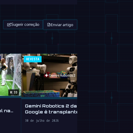
Enviar artigo
Sugerir correção
REVISTA
ROBOFEED
0:33
Robô Human
Gemini Robotics 2 da
Está Aprend
l na
Google é transplante
cerebral para robôs
30 de julho de 20
30 de julho de 2026