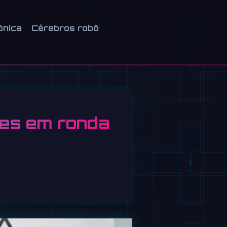
ônica
Cérebros robô
hões em ronda