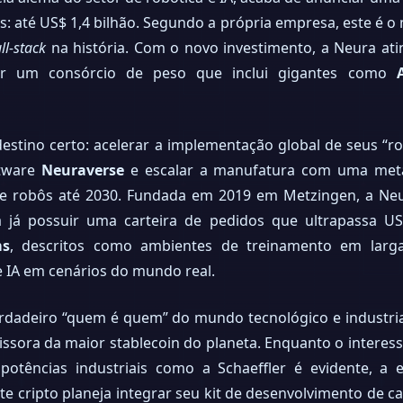
s: até US$ 1,4 bilhão. Segundo a própria empresa, este é o 
ull-stack
na história. Com o novo investimento, a Neura at
or um consórcio de peso que inclui gigantes como
destino certo: acelerar a implementação global de seus “r
ftware
Neuraverse
e escalar a manufatura com uma meta
 de robôs até 2030. Fundada em 2019 em Metzingen, a Ne
 já possuir uma carteira de pedidos que ultrapassa US
ms
, descritos como ambientes de treinamento em larg
 IA em cenários do mundo real.
verdadeiro “quem é quem” do mundo tecnológico e industr
issora da maior stablecoin do planeta. Enquanto o interess
otências industriais como a Schaeffler é evidente, a e
e cripto planeja integrar seu kit de desenvolvimento de car