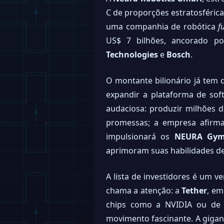
C de proporções estratosférica
uma companhia de robótica
f
US$ 7 bilhões, ancorado p
Technologies
e
Bosch
.
O montante bilionário já tem 
expandir a plataforma de so
audaciosa: produzir milhões
promessas; a empresa afirma
impulsionará os
NEURA Gy
aprimoram suas habilidades de
A lista de investidores é um 
chama a atenção: a
Tether
, em
chips como a NVIDIA ou de p
movimento fascinante. A gigant