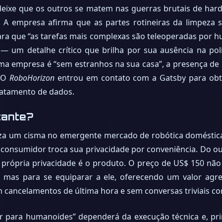
: deixe que os outros se matem nas guerras brutais de h
. A empresa afirma que as partes rotineiras da limpeza
ara que “as tarefas mais complexas são teleoperadas por h
 — um detalhe crítico que brilha por sua ausência na pol
uma empresa é “sem estranhos na sua casa”, a presença d
. O
RoboHorizon
entrou em contato com a Gatsby para obte
tratamento de dados.
tante?
iza um cisma no emergente mercado de robótica doméstic
 consumidor troca sua privacidade por conveniência. Do ou
própria privacidade é o produto. O preço de US$ 150 não 
 mas para se equiparar a ele, oferecendo um valor agre
cancelamentos de última hora e sem conversas triviais co
 para humanoides” dependerá da execução técnica e, prin