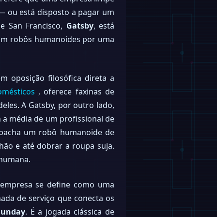
 — ou está disposto a pagar um
e San Francisco,
Gatsby
, está
com robôs humanoides por uma
em oposição filosófica direta a
omésticos
, oferece faxinas de
eles. A Gatsby, por outro lado,
 a média de um profissional de
espacha um robô humanoide de
chão e até dobrar a roupa suja.
 humana.
A empresa se define como uma
mada de serviço que conecta os
Sunday
. É a jogada clássica de