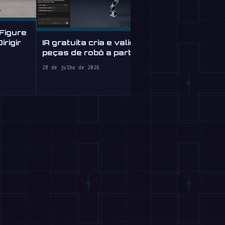
Figure
IA gratuita cria e valida
rigir
peças de robô a partir de
Tau Robotic
texto
de limpeza 
28 de julho de 2026
$30 em SF
28 de julho de 20