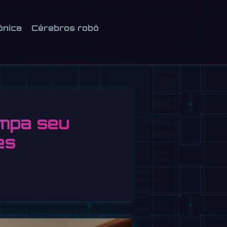
ônica
Cérebros robô
impa seu
es