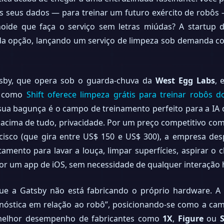
s seus dados — para treinar um futuro exército de robôs
de que faça o serviço sem letras miúdas? A startup d
nda opção, lançando um serviço de limpeza sob demanda 
sby, que opera sob o guarda-chuva da
West Egg Labs
, 
, como
Shift oferece limpeza grátis para treinar robôs d
ua bagunça é o campo de treinamento perfeito para a IA d
 acima de tudo, privacidade. Por um preço competitivo com
isco (que gira entre US$ 150 e US$ 300), a empresa d
mento para lavar a louça, limpar superfícies, aspirar o 
or um app de iOS, sem necessidade de qualquer interação
 que a Gatsby não está fabricando o próprio hardware. 
gnóstica em relação ao robô”, posicionando-se como a ca
 melhor desempenho de fabricantes como
1X
,
Figure
ou