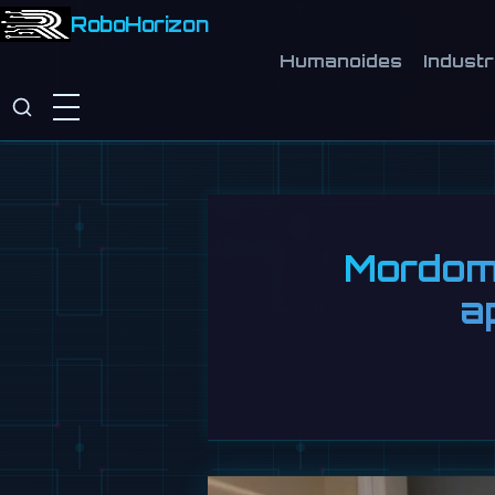
RoboHorizon
Humanoides
Industr
Mordomo
a