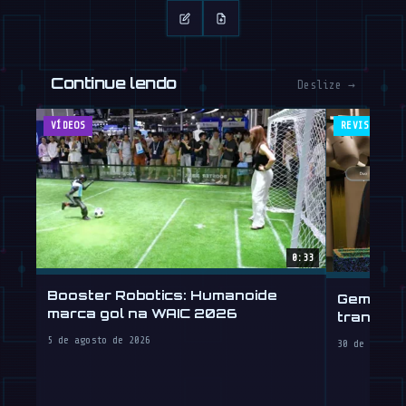
Continue lendo
Deslize →
VÍDEOS
REVISTA
0:33
Booster Robotics: Humanoide
Gemini R
marca gol na WAIC 2026
transpla
5 de agosto de 2026
30 de julho 