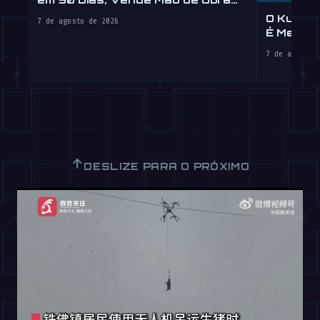
por Hora
O Kung 
7 de agosto de 2026
É Melhor
7 de agosto 
↑
DESLIZE PARA O PRÓXIMO