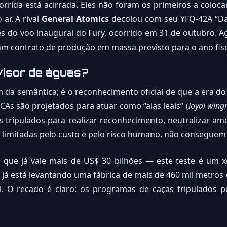
corrida está acirrada. Eles não foram os primeiros a colo
ar. A rival
General Atomics
decolou com seu YFQ-42A “Da
es do voo inaugural do Fury, ocorrido em 31 de outubro. 
r um contrato de produção em massa previsto para o ano fisc
visor de águas?
ém da semântica; é o reconhecimento oficial de que a era
 CCAs são projetados para atuar como “alas leais” (
loyal win
as tripulados para realizar reconhecimento, neutralizar a
s, limitadas pelo custo e pelo risco humano, não conseguem 
 que já vale mais de US$ 30 bilhões — este teste é um
 já está levantando uma fábrica de mais de 460 mil metro
l. O recado é claro: os programas de caças tripulados