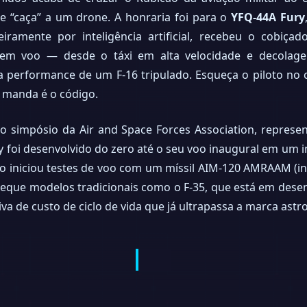
 de “caça” a um drone. A honraria foi para o
YFQ-44A Fury
iramente por inteligência artificial, recebeu o cobiçad
 em voo — desde o táxi em alta velocidade e decola
a performance de um F-16 tripulado. Esqueça o piloto no
m manda é o código.
 o simpósio da Air and Space Forces Association, repres
y foi desenvolvido do zero até o seu voo inaugural em um 
o iniciou testes de voo com um míssil AIM-120 AMRAAM (in
 xeque modelos tradicionais como o F-35, que está em des
va de custo de ciclo de vida que já ultrapassa a marca astr