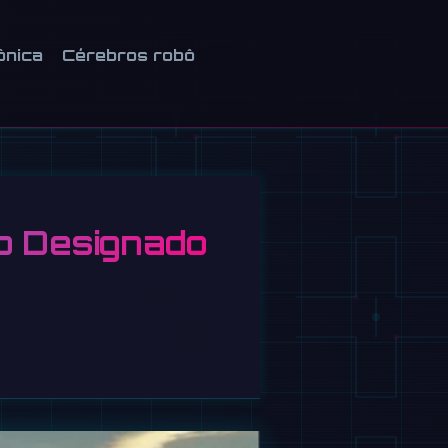
ônica
Cérebros robô
mo Designado