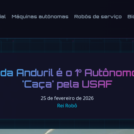
ial
Máquinas autônomas
Robôs de serviço
Bi
da Anduril é o 1º Autôno
'Caça' pela USAF
25 de fevereiro de 2026
Rei Robô