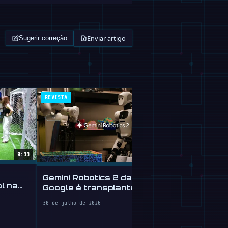
Enviar artigo
Sugerir correção
REVISTA
ROBOFEED
0:33
Robô Human
Gemini Robotics 2 da
Está Aprend
l na
Google é transplante
cerebral para robôs
30 de julho de 20
30 de julho de 2026