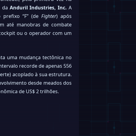
, da
Anduril Industries, Inc.
A
o prefixo “F” (de
Fighter
) após
gem até manobras de combate
 cockpit ou o operador com um
enta uma mudança tectônica no
intervalo recorde de apenas 556
erte) acoplado à sua estrutura.
envolvimento desde meados dos
onômica de US$ 2 trilhões.