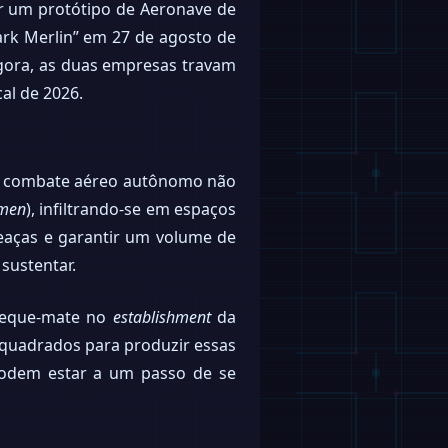
car um protótipo de Aeronave de
rk Merlin” em 27 de agosto de
Agora, as duas empresas travam
al de 2026.
 do combate aéreo autônomo não
gmen
), infiltrando-se em espaços
meaças e garantir um volume de
sustentar.
 xeque-mate no
establishment
da
s quadrados para produzir essas
 podem estar a um passo de se