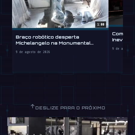
1:00
Computa
Braço robótico desperta
Inevitáv
Michelangelo na Monumental
Humanoi
Labs
9 de agosto 
9 de agosto de 2026
↑
DESLIZE PARA O PRÓXIMO