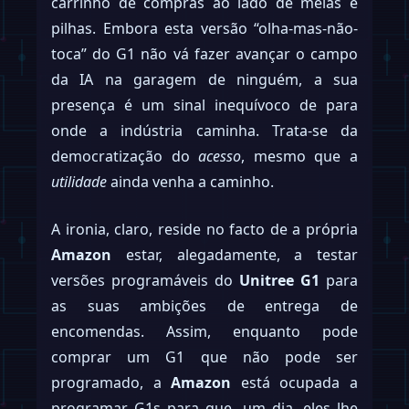
carrinho de compras ao lado de meias e
pilhas. Embora esta versão “olha-mas-não-
toca” do G1 não vá fazer avançar o campo
da IA na garagem de ninguém, a sua
presença é um sinal inequívoco de para
onde a indústria caminha. Trata-se da
democratização do
acesso
, mesmo que a
utilidade
ainda venha a caminho.
A ironia, claro, reside no facto de a própria
Amazon
estar, alegadamente, a testar
versões programáveis do
Unitree G1
para
as suas ambições de entrega de
encomendas. Assim, enquanto pode
comprar um G1 que não pode ser
programado, a
Amazon
está ocupada a
programar G1s para que, um dia, eles lhe