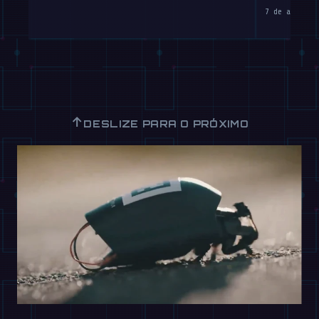
7 de agosto 
↑
DESLIZE PARA O PRÓXIMO