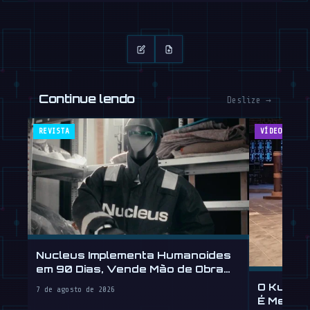
Continue lendo
Deslize →
REVISTA
VÍDEOS
Nucleus Implementa Humanoides
em 90 Dias, Vende Mão de Obra
por Hora
O Kung 
7 de agosto de 2026
É Melhor