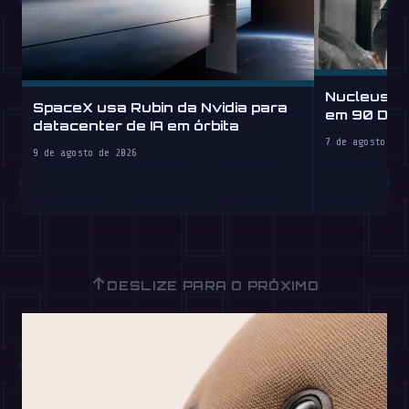
Nucleus I
SpaceX usa Rubin da Nvidia para
em 90 Dia
datacenter de IA em órbita
por Hora
7 de agosto de 
9 de agosto de 2026
↑
DESLIZE PARA O PRÓXIMO