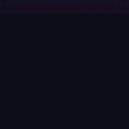
Continue lendo
Deslize →
VÍDEOS
ROBOFEED
1:00
Braço robótico desperta
SpaceX usa
Michelangelo na Monumental
datacenter
Labs
9 de agosto de 2026
9 de agosto de 