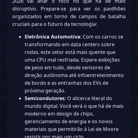
2026 vai afiar o foco no que há de mais
disruptivo. Prepare-se para ver os pavilhões
organizados em torno de campos de batalha
cruciais para o futuro da tecnologia:
Eletrônica Automotiva
: Com os carros se
transformando em data centers sobre
rodas, este setor está mais quente que
uma CPU mal resfriada. Espere exibições
de peso em tudo, desde sensores de
direção autônoma até infoentretenimento
de bordo e as entranhas dos EVs de
próxima geração.
Semicondutores
: O alicerce literal do
mundo digital. Você verá o que há de mais
moderno em design de chips,
gerenciamento de energia e os novos
materiais que permitirão à Lei de Moore
resistir por mais um ciclo.