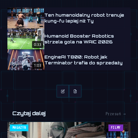
Ten humanoidalny robot trenuje
kung-fu lepiej niż Ty
Humanoid Booster Robotics
strzela gola na WAIC 2026
0:33
EngineAI T800: Robot jak
Terminator trafia do sprzedaży
1:03
Czytaj dalej
Przesuń →
MAGAZYN
FILMY