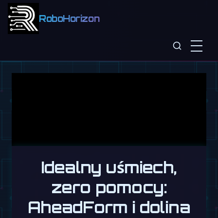
RoboHorizon
Idealny uśmiech,
zero pomocy:
AheadForm i dolina