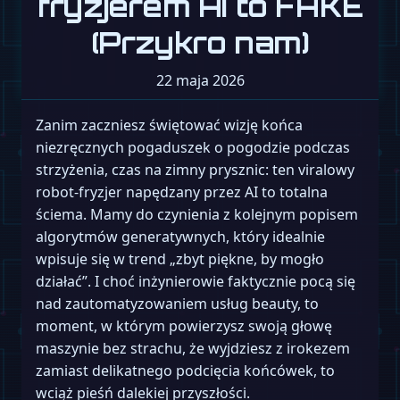
fryzjerem AI to FAKE
(Przykro nam)
22 maja 2026
Zanim zaczniesz świętować wizję końca
niezręcznych pogaduszek o pogodzie podczas
strzyżenia, czas na zimny prysznic: ten viralowy
robot-fryzjer napędzany przez AI to totalna
ściema. Mamy do czynienia z kolejnym popisem
algorytmów generatywnych, który idealnie
wpisuje się w trend „zbyt piękne, by mogło
działać”. I choć inżynierowie faktycznie pocą się
nad zautomatyzowaniem usług beauty, to
moment, w którym powierzysz swoją głowę
maszynie bez strachu, że wyjdziesz z irokezem
zamiast delikatnego podcięcia końcówek, to
wciąż pieśń dalekiej przyszłości.