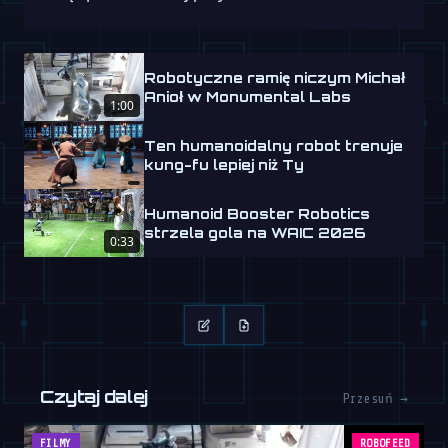
Robotyczne ramię niczym Michał
Anioł w Monumental Labs
1:00
Ten humanoidalny robot trenuje
kung-fu lepiej niż Ty
Humanoid Booster Robotics
strzela gola na WAIC 2026
0:33
Czytaj dalej
Przesuń →
FILMY
ROBOFEED