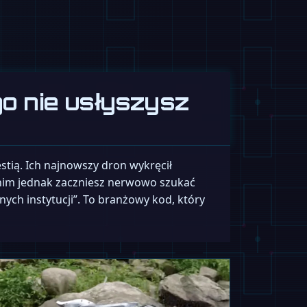
go nie usłyszysz
estią. Ich najnowszy dron wykręcił
Zanim jednak zaczniesz nerwowo szukać
ch instytucji”. To branżowy kod, który