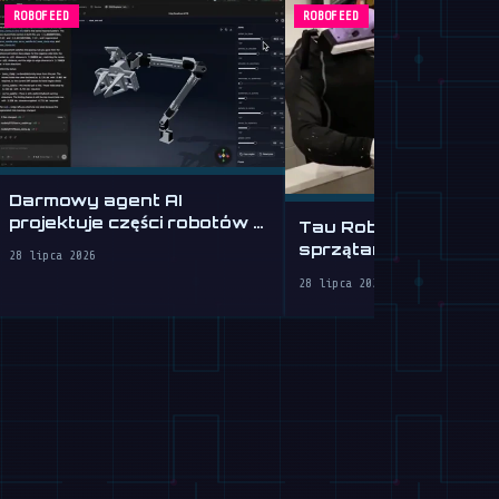
ROBOFEED
ROBOFEED
Darmowy agent AI
projektuje części robotów z
Tau Robotics wprow
opisów tekstowych
sprzątanie humanoid
28 lipca 2026
za 30 USD w SF
28 lipca 2026