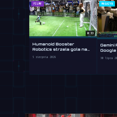
FILMY
MAGAZYN
0:33
Humanoid Booster
Gemini 
Robotics strzela gola na
Google
WAIC 2026
mózgu 
5 sierpnia 2026
30 lipca 2