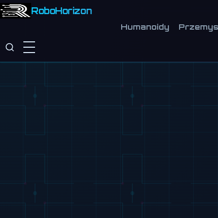
RoboHorizon
Humanoidy
Przemys