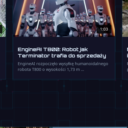
1:03
EngineAI T800: Robot jak
Terminator trafia do sprzedaży
EngineAI rozpoczęło wysyłkę humanoidalnego
robota T800 o wysokości 1,73 m …