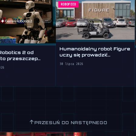
ROBOFEED
Humanoidalny robot Figure
Robotics 2 od
uczy się prowadzić
 to przeszczep
samochód
dla robotów
30 lipca 2026
026
↑
PRZESUŃ DO NASTĘPNEGO