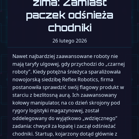
zima: Zamiast
paczek odśnieża
chodniki
26 lutego 2026
Nawet najbardziej zaawansowane roboty nie
mają taryfy ulgowej, gdy przychodzi do „czarnej
roboty”. Kiedy potężna śnieżyca sparaliżowała
nowojorską siedzibę Reflex Robotics, firma
postanowiła sprawdzić swój flagowy produkt w
starciu z bezlitosną aurą. Ich zaawansowany
kołowy manipulator, na co dzień skrojony pod
rygory logistyki magazynowej, został
oddelegowany do wyjątkowo „wdzięcznego”
zadania: chwycił za łopatę i zaczął odśnieżać
chodniki. Startup, kojarzony dotąd głównie z