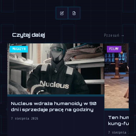
Czytaj dalej
Przesuń →
MAGAZYN
FILMY
Nucleus wdraża humanoidy w 90
dni i sprzedaje pracę na godziny
Ten humano
7 sierpnia 2026
kung-fu lep
7 sierpnia 2026