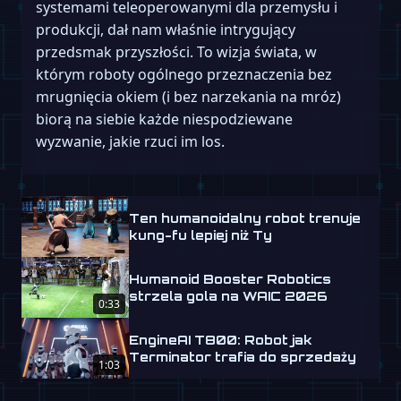
systemami teleoperowanymi dla przemysłu i
produkcji, dał nam właśnie intrygujący
przedsmak przyszłości. To wizja świata, w
którym roboty ogólnego przeznaczenia bez
mrugnięcia okiem (i bez narzekania na mróz)
biorą na siebie każde niespodziewane
wyzwanie, jakie rzuci im los.
Ten humanoidalny robot trenuje
kung-fu lepiej niż Ty
Humanoid Booster Robotics
strzela gola na WAIC 2026
0:33
EngineAI T800: Robot jak
Terminator trafia do sprzedaży
1:03