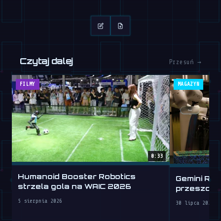
Czytaj dalej
Przesuń →
FILMY
MAGAZYN
0:33
Humanoid Booster Robotics
Gemini Rob
strzela gola na WAIC 2026
przeszcze
5 sierpnia 2026
30 lipca 2026