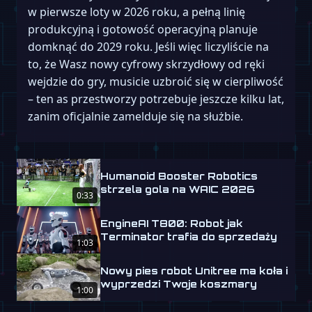
w pierwsze loty w 2026 roku, a pełną linię
produkcyjną i gotowość operacyjną planuje
domknąć do 2029 roku. Jeśli więc liczyliście na
to, że Wasz nowy cyfrowy skrzydłowy od ręki
wejdzie do gry, musicie uzbroić się w cierpliwość
– ten as przestworzy potrzebuje jeszcze kilku lat,
zanim oficjalnie zamelduje się na służbie.
Humanoid Booster Robotics
strzela gola na WAIC 2026
0:33
EngineAI T800: Robot jak
Terminator trafia do sprzedaży
1:03
Nowy pies robot Unitree ma koła i
wyprzedzi Twoje koszmary
1:00