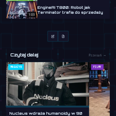
EngineAI T800: Robot jak
Terminator trafia do sprzedaży
1:03
Czytaj dalej
Przesuń →
MAGAZYN
FILMY
Nucleus wdraża humanoidy w 90