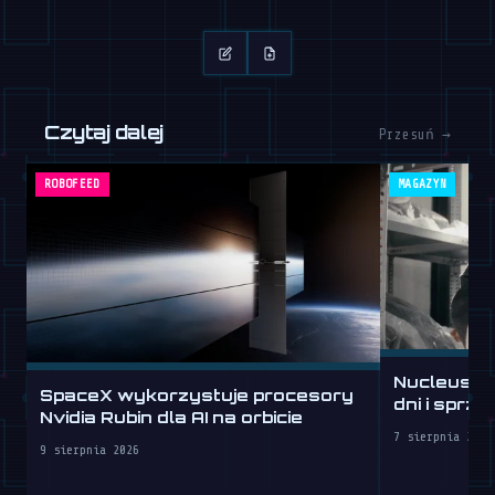
Czytaj dalej
Przesuń →
ROBOFEED
MAGAZYN
Nucleus w
SpaceX wykorzystuje procesory
dni i sprz
Nvidia Rubin dla AI na orbicie
7 sierpnia 2026
9 sierpnia 2026