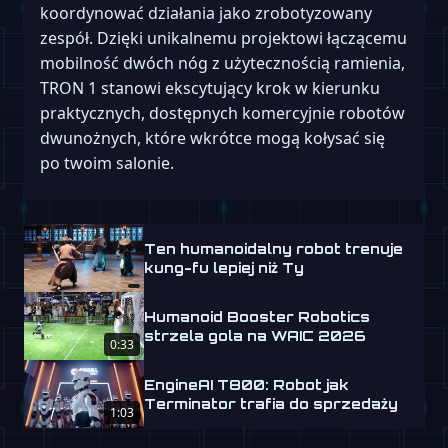
koordynować działania jako zrobotyzowany
zespół. Dzięki unikalnemu projektowi łączącemu
mobilność dwóch nóg z użytecznością ramienia,
TRON 1 stanowi ekscytujący krok w kierunku
praktycznych, dostępnych komercyjnie robotów
dwunożnych, które wkrótce mogą kołysać się
po twoim salonie.
Ten humanoidalny robot trenuje
kung-fu lepiej niż Ty
Humanoid Booster Robotics
strzela gola na WAIC 2026
0:33
EngineAI T800: Robot jak
Terminator trafia do sprzedaży
1:03