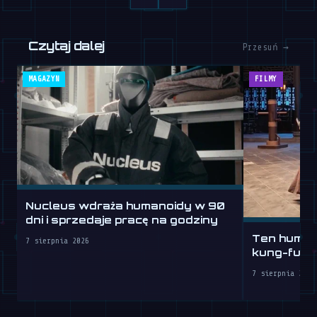
Czytaj dalej
Przesuń →
MAGAZYN
FILMY
Nucleus wdraża humanoidy w 90
dni i sprzedaje pracę na godziny
Ten humano
7 sierpnia 2026
kung-fu lep
7 sierpnia 2026