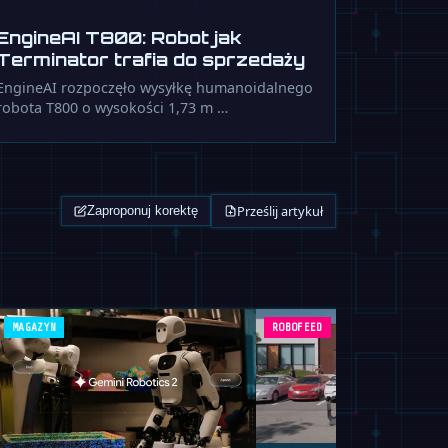
EngineAI T800: Robot jak
Terminator trafia do sprzedaży
EngineAI rozpoczęło wysyłkę humanoidalnego
robota T800 o wysokości 1,73 m …
Prześlij artykuł
Zaproponuj korektę
MAGAZYN
ROBOFEED