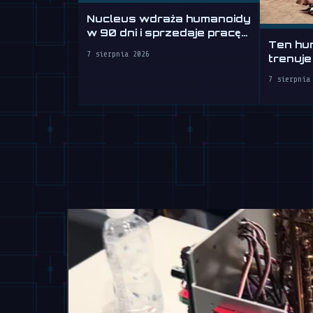
Nucleus wdraża humanoidy
w 90 dni i sprzedaje pracę
Ten hu
na godziny
7 sierpnia 2026
trenuje
7 sierpnia