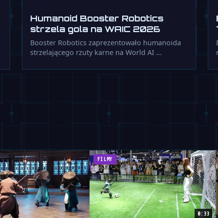
Humanoid Booster Robotics
strzela gola na WAIC 2026
Booster Robotics zaprezentowało humanoida
strzelającego rzuty karne na World AI …
FILMY
0:33