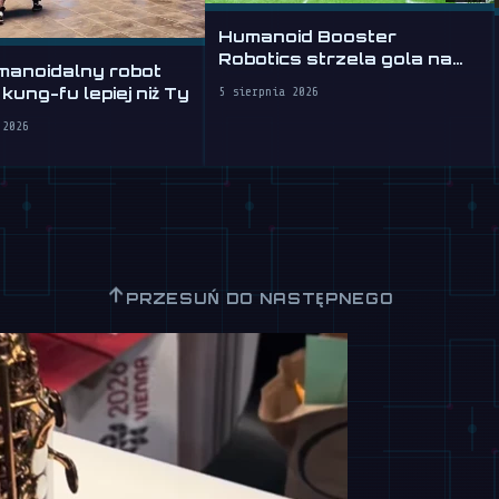
Humanoid Booster
Robotics strzela gola na
manoidalny robot
WAIC 2026
 kung-fu lepiej niż Ty
5 sierpnia 2026
 2026
↑
PRZESUŃ DO NASTĘPNEGO