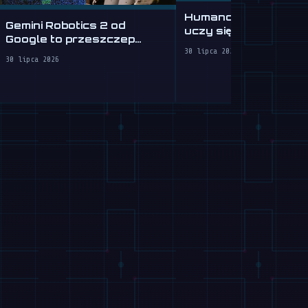
Humanoidalny robot 
Gemini Robotics 2 od
uczy się prowadzić
Google to przeszczep
samochód
mózgu dla robotów
30 lipca 2026
30 lipca 2026