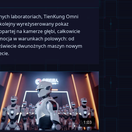
nych laboratoriach, TienKung Omni
st kolejny wyreżyserowany pokaz
opartej na kamerze głębi, całkowicie
komocja w warunkach polowych: od
 w świecie dwunożnych maszyn nowym
cie.
1:03