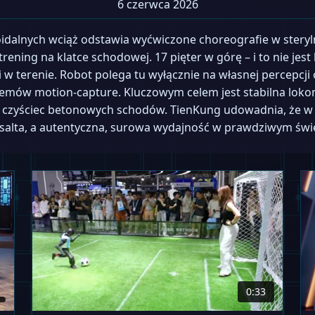
6 czerwca 2026
alnych wciąż odstawia wyćwiczone choreografie w steryl
trening na klatce schodowej. 17 pięter w górę – i to nie je
 w terenie. Robot polega tu wyłącznie na własnej percepcji 
stemów motion-capture. Kluczowym celem jest stabilna lo
ę czyściec betonowych schodów. TienKung udowadnia, że
salta, a autentyczna, surowa wydajność w prawdziwym świe
0:33