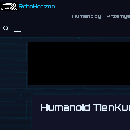
RoboHorizon
Humanoidy
Przemys
Humanoid TienKun