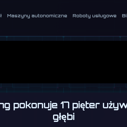
ł
Maszyny autonomiczne
Roboty usługowe
B
g pokonuje 17 pięter używ
głębi