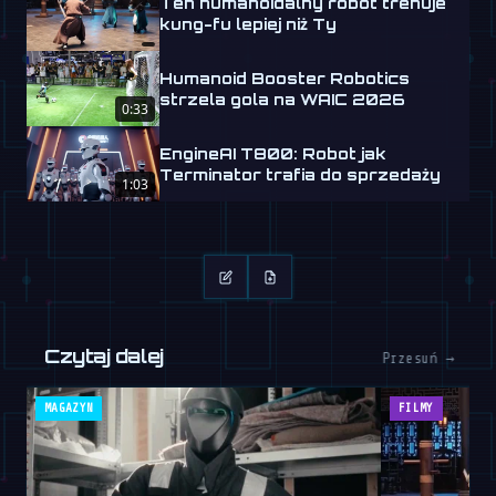
Ten humanoidalny robot trenuje
kung-fu lepiej niż Ty
Humanoid Booster Robotics
strzela gola na WAIC 2026
0:33
EngineAI T800: Robot jak
Terminator trafia do sprzedaży
1:03
Czytaj dalej
Przesuń →
MAGAZYN
FILMY