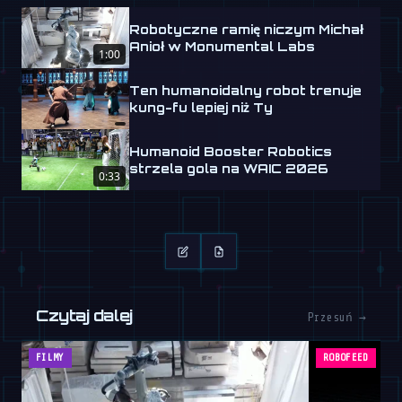
Robotyczne ramię niczym Michał
Anioł w Monumental Labs
1:00
Ten humanoidalny robot trenuje
kung-fu lepiej niż Ty
Humanoid Booster Robotics
strzela gola na WAIC 2026
0:33
Czytaj dalej
Przesuń →
FILMY
ROBOFEED