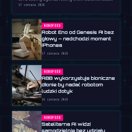
train, test, and perfect …
17 czerwca 2026
ROBOFEED
Robot Eno od Genesis AI bez
głowy – nadchodzi moment
iPhonea
17 czerwca 2026
ROBOFEED
ABB wykorzystuje bioniczne
dłonie by nadać robotom
ludzki dotyk
16 czerwca 2026
ROBOFEED
Satelitarna AI widzi
samodzielnie bez udziału