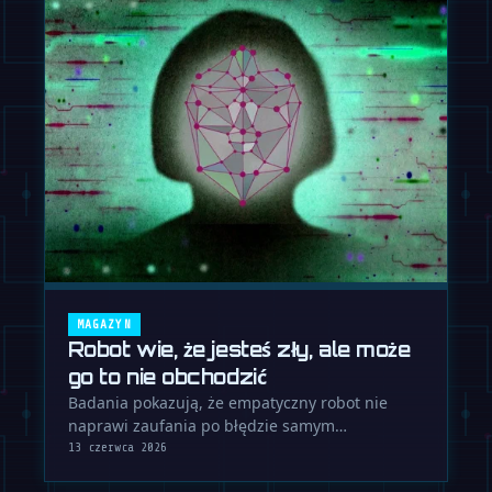
MAGAZYN
Robot wie, że jesteś zły, ale może
go to nie obchodzić
Badania pokazują, że empatyczny robot nie
naprawi zaufania po błędzie samym
przeproszeniem. Kompetencja jest ważniejsza
13 czerwca 2026
…