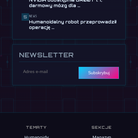
Terminator trafia do sprzedaży
darmowy mózg dla …
24 lipca
NEWS
5
📰
NVIDIA udostępnia GR00T 1.7,
Humanoidalny robot przeprowadził
darmowy mózg dla humanoidów
operację …
13 lipca
NEWSLETTER
Subskrybuj
TEMATY
SEKCJE
Humanoidy
Magazyn