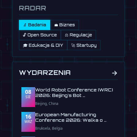
RADAR
🔬 Badania
💼 Biznes
🔓 Open Source
⚖️ Regulacje
🎓 Edukacja & DIY
🚀 Startupy
→
WYDARZENIA
World Robot Conference (WRC)
08
2026: Beijing's Bot …
SIE
Beijing, China
European Manufacturing
16
Conference 2026: Walka o …
WRZ
Bruksela, Belgia