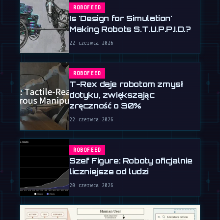
ROBOFEED
Is 'Design for Simulation'
Making Robots S.T.U.P.P.I.D.?
22 czerwca 2026
ROBOFEED
T-Rex daje robotom zmysł
dotyku, zwiększając
zręczność o 30%
22 czerwca 2026
ROBOFEED
Szef Figure: Roboty oficjalnie
liczniejsze od ludzi
20 czerwca 2026