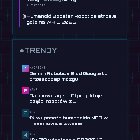
7 sierpnia
🎬
Humanoid Booster Robotics strzela
gola na WAIC 2026
5 sierpnia
📰
Humanoidalny robot Figure uczy się
prowadzić samochód
TRENDY
🔥
30 lipca
📰
Darmowy agent AI projektuje części
robotów z opisów …
MAGAZINE
1
Gemini Robotics 2 od Google to
28 lipca
przeszczep mózgu …
📰
Tau Robotics wprowadza
NEWS
2
sprzątanie humanoidalne za 30
Darmowy agent AI projektuje
USD w …
części robotów z …
28 lipca
NEWS
3
📰
1X wyposaża humanoida NEO w
1X wyposaża humanoida NEO w
niesamowicie zwinne dłonie
niesamowicie zwinne …
24 lipca
NEWS
4
🎬
EngineAI T800: Robot jak
NVIDIA udostępnia GR00T 1.7,