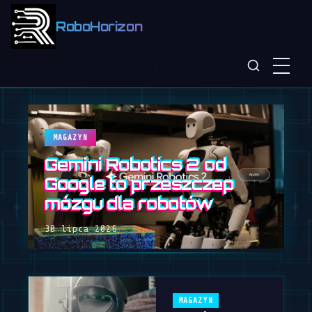
RoboHorizon
MAGAZYN
Gemini Robotics 2 od
Google to przeszczep
mózgu dla robotów
30 lipca 2026
MAGAZYN