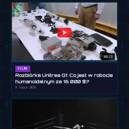
49:23
FILMY
Rozbiórka Unitree G1: Co jest w robocie
humanoidalnym za 16 000 $?
9 lipca 2026