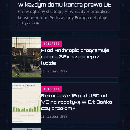
w każdym domu kontra prawo UE
Chiny ogłosiły strategię AI w każdym produkcie
konsumenckim. Podczas gdy Europa debatuje
nad regulacjami, Pekin buduje …
1 lipca 2026
ROBOFEED
AI od Anthropic programuje
roboty 38x szybciej niż
ludzie
29 czerwca 2026
ROBOFEED
Rekordowe 16 mld USD od
VC na robotykę w Q1: Bańka
czy przełom?
29 czerwca 2026