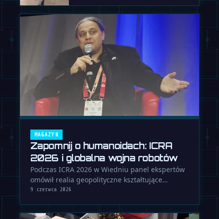
MAGAZYN
Zapomnij o humanoidach: ICRA
2026 i globalna wojna robotów
Podczas ICRA 2026 w Wiedniu panel ekspertów
omówił realia geopolityczne kształtujące
robotykę, odcinając się od szumu …
9 czerwca 2026