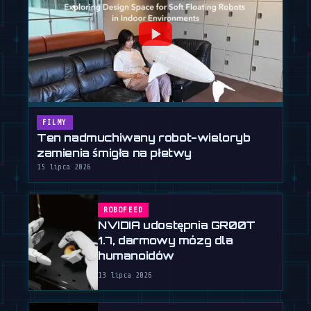
FILMY
Ten nadmuchiwany robot-wieloryb
zamienia śmigła na płetwy
15 lipca 2026
ROBOFEED
NVIDIA udostępnia GR00T
1.7, darmowy mózg dla
humanoidów
13 lipca 2026