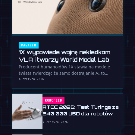
MAGAZYN
1X wypowiada wojnę nakładkom
VLA i tworzy World Model Lab
Producent humanoidów 1X stawia na modele
świata twierdząc że samo dostrajanie AI to
ślepy zaułek w tworzeniu w pełni …
4 czerwca 2026
ROBOFEED
ATEC 2026: Test Turinga za
340 000 USD dla robotów
4 czerwca 2026