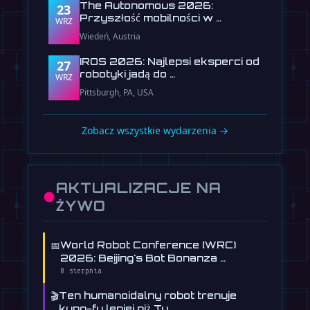
The Autonomous 2026:
23
Przyszłość mobilności w …
WRZ
Wiedeń, Austria
IROS 2026: Najlepsi eksperci od
27
robotyki jadą do …
WRZ
Pittsburgh, PA, USA
Zobacz wszystkie wydarzenia →
AKTUALIZACJE NA
●
ŻYWO
📅
World Robot Conference (WRC)
2026: Beijing's Bot Bonanza …
8 sierpnia
🎬
Ten humanoidalny robot trenuje
kung-fu lepiej niż Ty