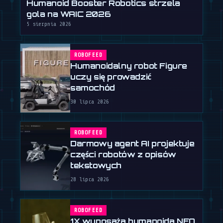
Humanoid Booster Robotics strzela
gola na WAIC 2026
5 sierpnia 2026
ROBOFEED
Humanoidalny robot Figure
uczy się prowadzić
samochód
30 lipca 2026
ROBOFEED
Darmowy agent AI projektuje
części robotów z opisów
tekstowych
28 lipca 2026
ROBOFEED
1X wyposaża humanoida NEO