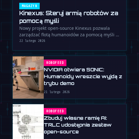
MAGAZYN
Kinexus: Steruj armią robotów za
pomocą myśli
Nowy projekt open-source Kinexus pozwala
zarządzać flotą humanoidów za pomocą myśli i
zestawu EEG. Sprawdź, jak …
22 lutego 2026
ROBOFEED
NVIDIA otwiera SONIC:
Humanoidy wreszcie wyjdą z
trybu demo
21 lutego 2026
ROBOFEED
Zbuduj własne ramię AI:
TRLC udostępnia zestaw
open-source