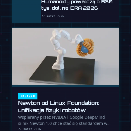
Humanoidy powalczą o 530
tys. dol. na ICRA 2026
27 marca 2026
MAGAZYN
Newton od Linux Foundation:
unifikacja fizyki robotów
Wspierany przez NVIDIA i Google DeepMind
silnik Newton 1.0 chce stać się standardem w
symulacji robotów. To przełom w …
27 marca 2026