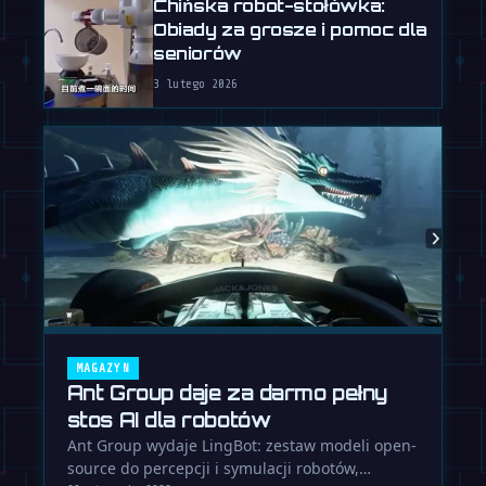
Chińska robot-stołówka:
Obiady za grosze i pomoc dla
seniorów
3 lutego 2026
MAGAZYN
Ant Group daje za darmo pełny
stos AI dla robotów
Ant Group wydaje LingBot: zestaw modeli open-
source do percepcji i symulacji robotów,