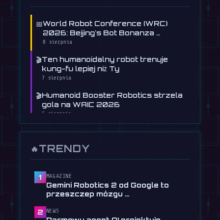
📅
World Robot Conference (WRC)
2026: Beijing's Bot Bonanza …
8 sierpnia
🎬
Ten humanoidalny robot trenuje
kung-fu lepiej niż Ty
7 sierpnia
🎬
Humanoid Booster Robotics strzela
gola na WAIC 2026
5 sierpnia
📰
Humanoidalny robot Figure uczy się
prowadzić samochód
TRENDY
🔥
30 lipca
📰
Darmowy agent AI projektuje części
robotów z opisów …
MAGAZINE
1
Gemini Robotics 2 od Google to
28 lipca
przeszczep mózgu …
📰
Tau Robotics wprowadza
NEWS
2
sprzątanie humanoidalne za 30
Darmowy agent AI projektuje