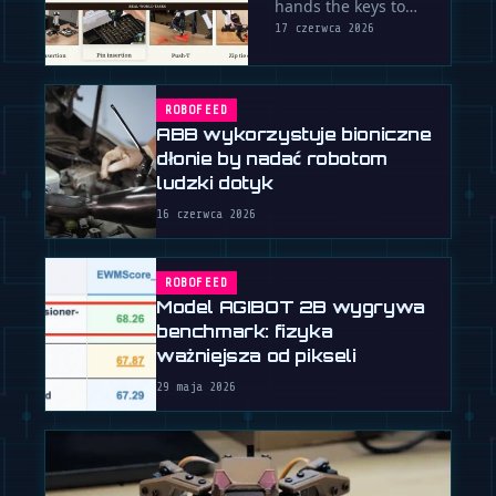
hands the keys to
Research
AI coding agents,
17 czerwca 2026
Lab, No
letting them
autonomously train,
Humans
test, and perfect …
ROBOFEED
Required
ABB wykorzystuje bioniczne
dłonie by nadać robotom
ludzki dotyk
16 czerwca 2026
ROBOFEED
Model AGIBOT 2B wygrywa
benchmark: fizyka
ważniejsza od pikseli
29 maja 2026