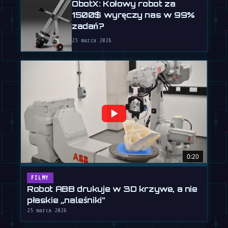
ObotX: Kołowy robot za
1500$ wyręczy nas w 99%
zadań?
25 marca 2026
0:20
FILMY
Robot ABB drukuje w 3D krzywe, a nie
płaskie „naleśniki”
25 marca 2026