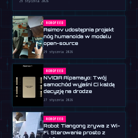
wyszkolony na 20 000 godzinach …
29 stycznia 2026
ROBOFEED
Asimov udostępnia projekt
nóg humanoida w modelu
open-source
29 stycznia 2026
ROBOFEED
NVIDIA Alpamayo: Twój
samochód wyjaśni Ci każdą
decyzję na drodze
27 stycznia 2026
ROBOFEED
Robot Tiangong zrywa z Wi-
Fi. Sterowanie prosto z