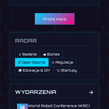
Wczytaj więcej
RADAR
🔬 Badania
💼 Biznes
🔓 Open Source
⚖️ Regulacje
🎓 Edukacja & DIY
🚀 Startupy
→
WYDARZENIA
World Robot Conference (WRC)
08