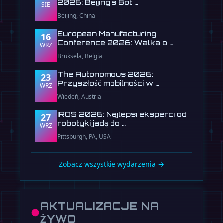
2026: Beijing's Bot …
SIE
Beijing, China
European Manufacturing
16
Conference 2026: Walka o …
WRZ
Bruksela, Belgia
The Autonomous 2026:
23
Przyszłość mobilności w …
WRZ
Wiedeń, Austria
IROS 2026: Najlepsi eksperci od
27
robotyki jadą do …
WRZ
Pittsburgh, PA, USA
Zobacz wszystkie wydarzenia →
AKTUALIZACJE NA
●
ŻYWO