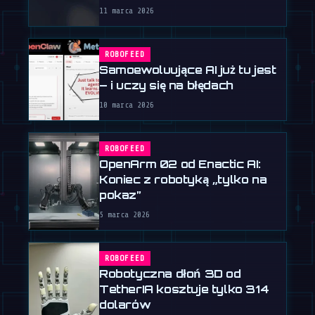
11 marca 2026
ROBOFEED
Samoewoluujące AI już tu jest
– i uczy się na błędach
10 marca 2026
ROBOFEED
OpenArm 02 od Enactic AI:
Koniec z robotyką „tylko na
pokaz”
5 marca 2026
ROBOFEED
Robotyczna dłoń 3D od
TetherIA kosztuje tylko 314
dolarów