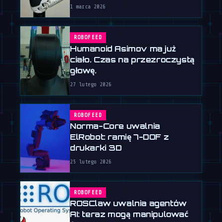
1 marca 2026
ROBOFEED
Humanoid Asimov ma już
ciało. Czas na przezroczystą
głowę.
27 lutego 2026
ROBOFEED
Norma-Core uwalnia
ElRobot: ramię 7-DOF z
drukarki 3D
25 lutego 2026
ROBOFEED
ROSClaw uwalnia agentów
AI: teraz mogą manipulować