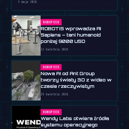
dłonią użytkownika i nauki nowych …
5 maja 2026
ROBOFEED
ROBOTIS wprowadza AI
Sapiens – tani humanoid
poniżej 9000 USD
22 kwietnia 2026
ROBOFEED
Nowa AI od Ant Group
tworzy światy 3D z wideo w
czasie rzeczywistym
19 kwietnia 2026
ROBOFEED
Wendy Labs otwiera źródła
systemu operacyjnego