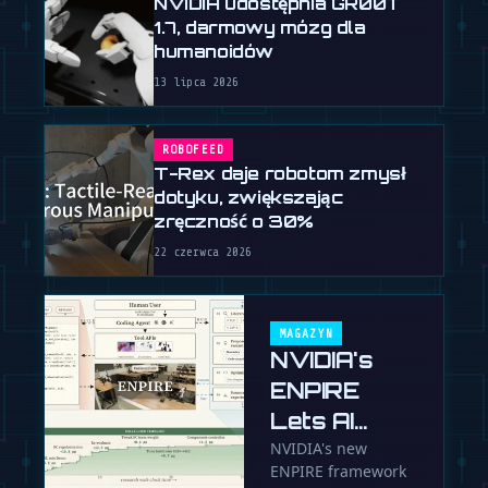
NVIDIA udostępnia GR00T
1.7, darmowy mózg dla
humanoidów
13 lipca 2026
ROBOFEED
T-Rex daje robotom zmysł
dotyku, zwiększając
zręczność o 30%
22 czerwca 2026
MAGAZYN
NVIDIA's
ENPIRE
Lets AI
Agents Run
NVIDIA's new
ENPIRE framework
a Robot