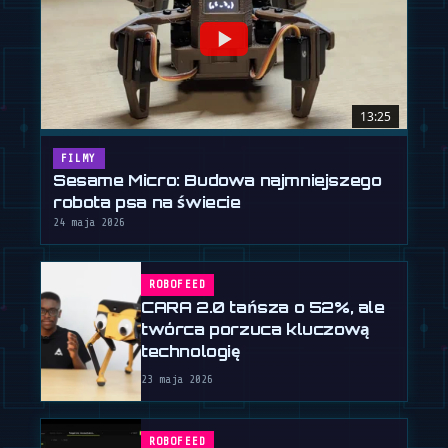
13:25
FILMY
Sesame Micro: Budowa najmniejszego
robota psa na świecie
24 maja 2026
ROBOFEED
CARA 2.0 tańsza o 52%, ale
twórca porzuca kluczową
technologię
23 maja 2026
ROBOFEED