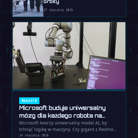
orbity
27 stycznia 2026
MAGAZYN
Microsoft buduje uniwersalny
mózg dla każdego robota na
świecie
Microsoft tworzy uniwersalny model AI, by
tchnąć logikę w maszyny. Czy gigant z Redmond
uniknie błędów z przeszłości i …
24 stycznia 2026