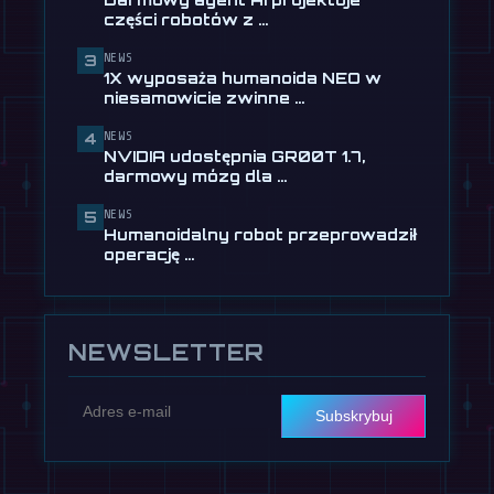
USD w …
części robotów z …
28 lipca
NEWS
3
📰
1X wyposaża humanoida NEO w
1X wyposaża humanoida NEO w
niesamowicie zwinne dłonie
niesamowicie zwinne …
24 lipca
NEWS
4
🎬
EngineAI T800: Robot jak
NVIDIA udostępnia GR00T 1.7,
Terminator trafia do sprzedaży
darmowy mózg dla …
24 lipca
NEWS
5
📰
NVIDIA udostępnia GR00T 1.7,
Humanoidalny robot przeprowadził
darmowy mózg dla humanoidów
operację …
13 lipca
NEWSLETTER
Subskrybuj