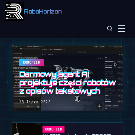
RoboHorizon
ROBOFEED
Darmowy agent AI
projektuje części robotów
z opisów tekstowych
28 lipca 2026
ROBOFEED