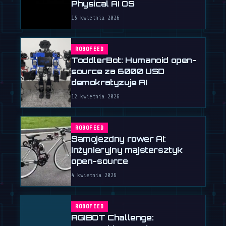
Physical AI OS
15 kwietnia 2026
ROBOFEED
ToddlerBot: Humanoid open-
source za 6000 USD
demokratyzuje AI
12 kwietnia 2026
ROBOFEED
Samojezdny rower AI:
Inżynieryjny majstersztyk
open-source
4 kwietnia 2026
ROBOFEED
AGIBOT Challenge: