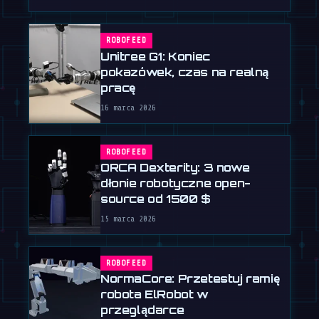
ROBOFEED
Unitree G1: Koniec
pokazówek, czas na realną
pracę
16 marca 2026
ROBOFEED
ORCA Dexterity: 3 nowe
dłonie robotyczne open-
source od 1500 $
15 marca 2026
ROBOFEED
NormaCore: Przetestuj ramię
robota ElRobot w
przeglądarce