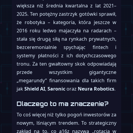
większa niż średnia kwartalna z lat 2021–
2025. Ten potężny zastrzyk gotówki sprawił,
że robotyka – kategoria, która jeszcze w
2016 roku ledwo majaczyła na radarach –
stała się drugą siłą na rynkach prywatnych,
bezceremonialnie spychając fintech i
systemy płatności z ich dotychczasowego
tronu. Za ten gwałtowny skok odpowiadają
przede wszystkim gigantyczne
„megarundy” finansowania dla takich firm
jak
Shield AI
,
Saronic
oraz
Neura Robotics
.
Dlaczego to ma znaczenie?
To coś więcej niż tylko pogoń inwestorów za
nowym, lśniącym trendem. To strategiczny
zakład na to, co a16z nazywa „rotacją w