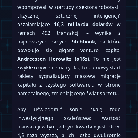
wpompowali w startupy z sektora robotyki i
„fizycznej sztucznej inteligencji”
oszałamiające
16,3 miliarda dolarów
w
ramach 492 transakcji – wynika z
najnowszych danych
Pitchbook
, na które
powołuje się gigant venture capital
Andreessen Horowitz (a16z)
. To nie jest
zwykłe ożywienie na rynku; to pionowy start
rakiety sygnalizujący masową migrację
kapitału z czystego software’u w stronę
namacalnego, zmieniającego świat sprzętu.
Aby uświadomić sobie skalę tego
inwestycyjnego szaleństwa: wartość
transakcji w tym jednym kwartale jest około
4,5 raza wyższa, a ich liczba dwukrotnie