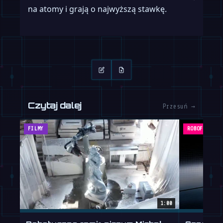
na atomy i grają o najwyższą stawkę.
Czytaj dalej
Przesuń →
FILMY
ROBOFEED
1:00