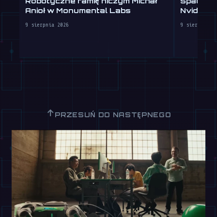
Robotyczne ramię niczym Michał
SpaceX 
Anioł w Monumental Labs
Nvidia Ru
9 sierpnia 2026
9 sierpnia 2
↑
PRZESUŃ DO NASTĘPNEGO