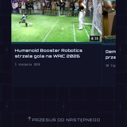
0:33
Humanoid Booster Robotics
Gemini R
strzela gola na WAIC 2026
przeszc
5 sierpnia 2026
30 lipca 202
↑
PRZESUŃ DO NASTĘPNEGO