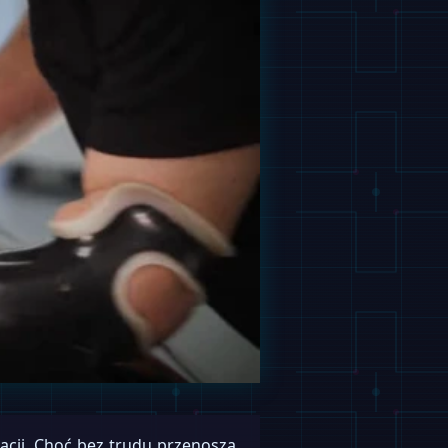
acji. Choć bez trudu przenoszą