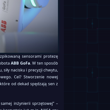
aszpikowaną sensorami protezę
cobota
ABB GoFa
. W ten sposób
siły nacisku i precyzji chwytu,
owego. Cel? Stworzenie nowej
, które od dekad spędzają sen z
amej inżynierii sprzętowej” –