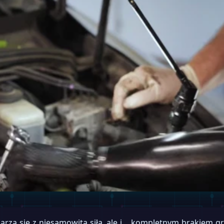
arzą się z niesamowitą siłą, ale i… kompletnym brakiem gr