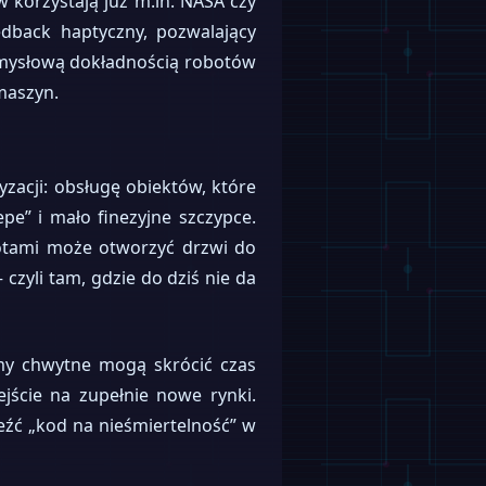
w korzystają już m.in. NASA czy
dback haptyczny, pozwalający
emysłową dokładnością robotów
 maszyn.
zacji: obsługę obiektów, które
pe” i mało finezyjne szczypce.
otami może otworzyć drzwi do
czyli tam, gdzie do dziś nie da
y chwytne mogą skrócić czas
jście na zupełnie nowe rynki.
źć „kod na nieśmiertelność” w