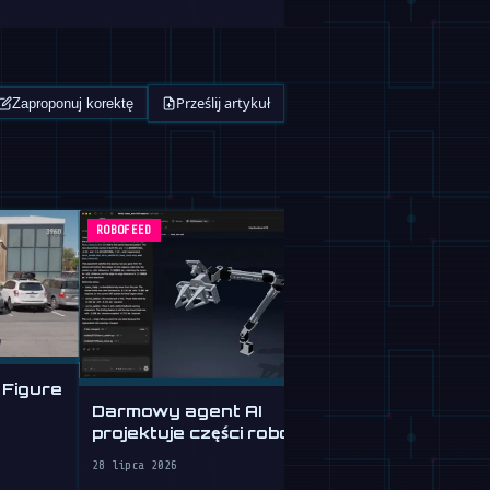
Prześlij artykuł
Zaproponuj korektę
ROBOFEED
ROBOFEED
 Figure
Darmowy agent AI
projektuje części robotów z
Tau Roboti
opisów tekstowych
sprzątanie 
28 lipca 2026
za 30 USD 