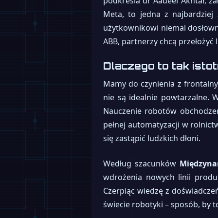
podkreśla dr Aadeel Akhtar, za
Meta, to jedna z najbardzie
użytkownikowi niemal dosłown
ABB, partnerzy chcą przełożyć 
Dlaczego to tak isto
Mamy do czynienia z frontalny
nie są idealnie powtarzalne. 
Nauczenie robotów obchodzen
pełnej automatyzacji w rolnict
się zastąpić ludzkich dłoni.
Według szacunków
Międzynar
wdrożenia nowych linii produ
Czerpiąc wiedzę z doświadcze
świecie robotyki – sposób, by t