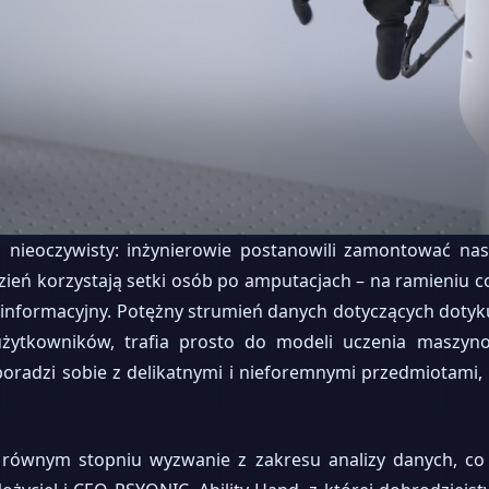
co nieoczywisty: inżynierowie postanowili zamontować n
dzień korzystają setki osób po amputacjach – na ramieniu 
formacyjny. Potężny strumień danych dotyczących dotyku, 
żytkowników, trafia prosto do modeli uczenia maszyn
a poradzi sobie z delikatnymi i nieforemnymi przedmiotami
 równym stopniu wyzwanie z zakresu analizy danych, co s