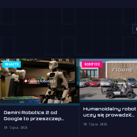
MAGAZYN
ROBOFEED
Humanoidalny robot
Gemini Robotics 2 od
uczy się prowadzić
Google to przeszczep
samochód
mózgu dla robotów
30 lipca 2026
30 lipca 2026