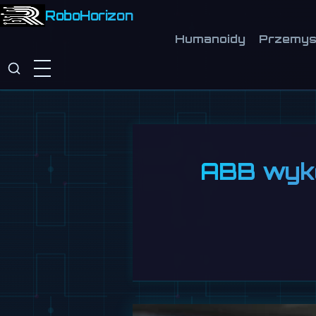
RoboHorizon
Humanoidy
Przemys
ABB wyko