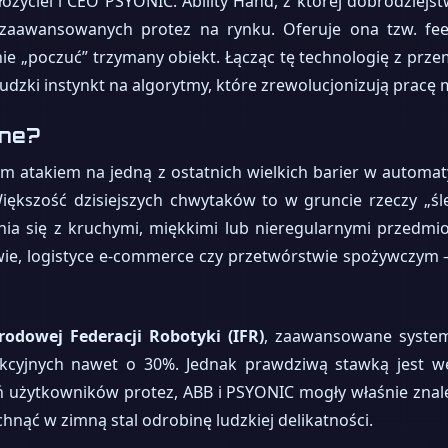
łożyciel i CEO PSYONIC. Ability Hand, z której dobrodziejst
j zaawansowanych protez na rynku. Oferuje ona tzw. fee
ie „poczuć” trzymany obiekt. Łącząc tę technologię z prz
ludzki instynkt na algorytmy, które zrewolucjonizują pracę
tne?
m atakiem na jedną z ostatnich wielkich barier w automaty
Większość dzisiejszych chwytaków to w gruncie rzeczy „śle
ia się z kruchymi, miękkimi lub nieregularnymi przedmi
wie, logistyce e-commerce czy przetwórstwie spożywczym – 
odowej Federacji Robotyki (IFR)
, zaawansowane system
kcyjnych nawet o 30%. Jednak prawdziwą stawką jest we
ń użytkowników protez, ABB i PSYONIC mogły właśnie znale
chnąć w zimną stal odrobinę ludzkiej delikatności.