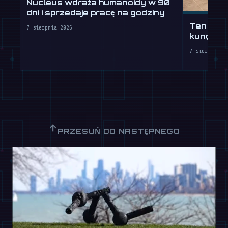
Nucleus wdraża humanoidy w 90
dni i sprzedaje pracę na godziny
Ten huma
7 sierpnia 2026
kung-fu l
7 sierpnia 2
↑
PRZESUŃ DO NASTĘPNEGO