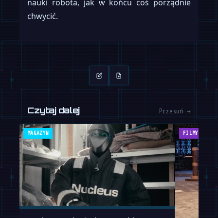
nauki robota, jak w końcu coś porządnie
chwycić.
Czytaj dalej
Przesuń →
MAGAZYN
FILMY