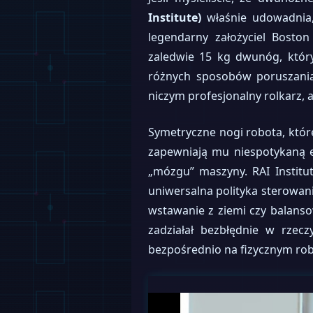
Institute)
właśnie udowadnia, 
legendarny założyciel Bosto
zaledwie 15 kg dwunóg, który
różnych sposobów poruszania 
niczym profesjonalny rolkarz, 
Symetryczne nogi robota, któ
zapewniają mu niespotykaną e
„mózgu” maszyny. RAI Instit
uniwersalna polityka sterowani
wstawanie z ziemi czy balanso
zadziałał bezbłędnie w rzec
bezpośrednio na fizycznym rob