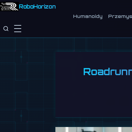
RoboHorizon
Humanoidy
Przemys
Roadrunne