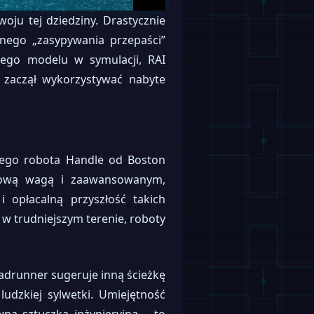
oju tej dziedziny. Drastycznie
lnego „zasypywania przepaści”
nego modelu w symulacji, RAI
u zaczął wykorzystywać nabyte
nego robota Handle od Boston
órkową wagą i zaawansowanym,
 opłacalną przyszłość takich
 w trudniejszym terenie, roboty
oadrunner sugeruje inną ścieżkę
ludzkiej sylwetki. Umiejętność