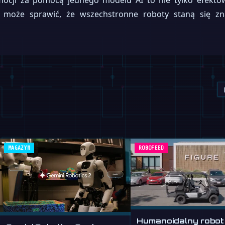
ocji za pomocą jednego modelu AI to nie tylko efektown
y może sprawić, że wszechstronne roboty staną się zn
MAGAZYN
ROBOFEED
Humanoidalny robot