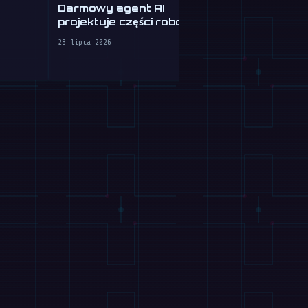
Darmowy agent AI
projektuje części robotów z
Tau Roboti
opisów tekstowych
sprzątanie 
28 lipca 2026
za 30 USD 
28 lipca 2026