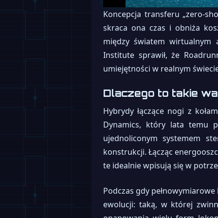
Koncepcja transferu „zero-sho
skraca ona czas i obniża kos
między światem wirtualnym a
Institute sprawił, że Roadru
umiejętności w realnym świecie
Dlaczego to takie w
Hybrydy łączące nogi z koła
Dynamics, który lata temu p
ujednoliconym systemem ster
konstrukcji. Łącząc energooszc
te idealnie wpisują się w potr
Podczas gdy pełnowymiarowe hum
ewolucji: taką, w której zwin