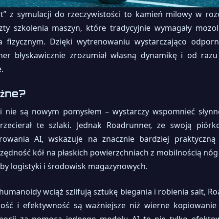
t” z symulacji do rzeczywistości to kamień milowy w rozw
zty szkolenia maszyn, które tradycyjnie wymagały mozo
 fizycznym. Dzięki wytrenowaniu wystarczająco odpor
nner błyskawicznie zrozumiał własną dynamikę i od raz
.
ażne?
mi nie są nowym pomysłem – wystarczy wspomnieć słyn
rzecierał te szlaki. Jednak Roadrunner, ze swoją pi
owania AI, wskazuje na znacznie bardziej praktyczną i
zędność kół na płaskich powierzchniach z mobilnością nóg
zeby logistyki i środowisk magazynowych.
anoidy wciąż szlifują sztukę biegania i robienia salt, R
ność i efektywność są ważniejsze niż wierne kopiowanie 