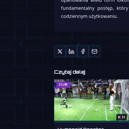
opanowania wielu form lokom
fundamentalny postęp, któr
codziennym użytkowaniu.
Czytaj dalej
FILMY
0:33
Humanoid Booster