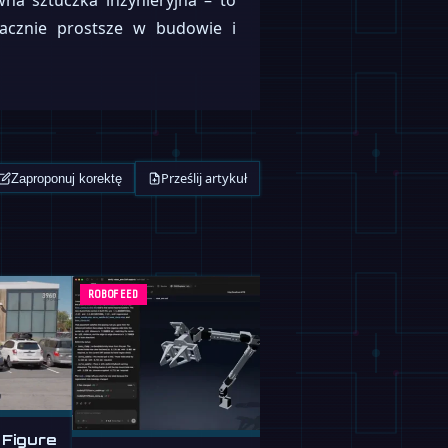
a sztuczka inżynieryjna – to
acznie prostsze w budowie i
Prześlij artykuł
Zaproponuj korektę
ROBOFEED
ROBOFEED
 Figure