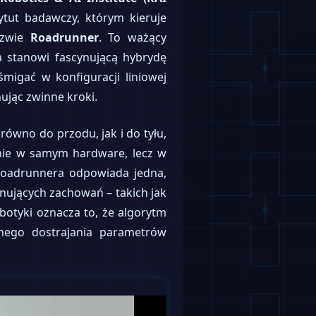
ytut badawczy, którym kieruje
azwie
Roadrunner
. To ważący
a stanowi fascynującą hybrydę
migać w konfiguracji liniowej
ując zwinne kroki.
wno do przodu, jak i do tyłu,
 nie w samym hardware, lecz w
Roadrunnera odpowiada jedna,
onujących zachowań – takich jak
botyki oznacza to, że algorytm
dnego dostrajania parametrów