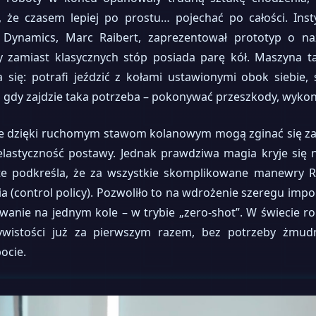
że czasem lepiej po prostu… pojechać po całości. Inst
n Dynamics, Marc Raibert, zaprezentował prototyp o n
 zamiast klasycznych stóp posiada parę kół. Maszyna t
się: potrafi jeździć z kołami ustawionymi obok siebie, ś
a gdy zajdzie taka potrzeba – pokonywać przeszkody, wykon
re dzięki ruchomym stawom kolanowym mogą zginać się zaró
lastyczność postawy. Jednak prawdziwa magia kryje się
ute podkreśla, że za wszystkie skomplikowane manewry 
a (control policy). Pozwoliło to na wdrożenie szeregu imp
wanie na jednym kole – w trybie „zero-shot”. W świecie ro
zywistości już za pierwszym razem, bez potrzeby żmu
ocie.