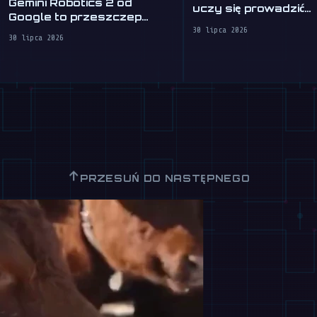
Gemini Robotics 2 od
uczy się prowadzić
Google to przeszczep
samochód
mózgu dla robotów
30 lipca 2026
30 lipca 2026
↑
PRZESUŃ DO NASTĘPNEGO