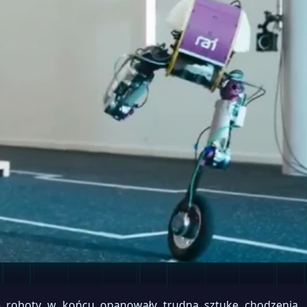
żne roboty w końcu opanowały trudną sztukę chodzenia,