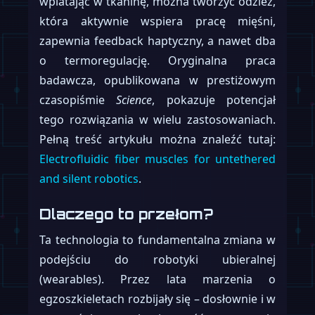
wplatając w tkaninę, można tworzyć odzież,
która aktywnie wspiera pracę mięśni,
zapewnia feedback haptyczny, a nawet dba
o termoregulację. Oryginalna praca
badawcza, opublikowana w prestiżowym
czasopiśmie
Science
, pokazuje potencjał
tego rozwiązania w wielu zastosowaniach.
Pełną treść artykułu można znaleźć tutaj:
Electrofluidic fiber muscles for untethered
and silent robotics
.
Dlaczego to przełom?
Ta technologia to fundamentalna zmiana w
podejściu do robotyki ubieralnej
(wearables). Przez lata marzenia o
egzoszkieletach rozbijały się – dosłownie i w