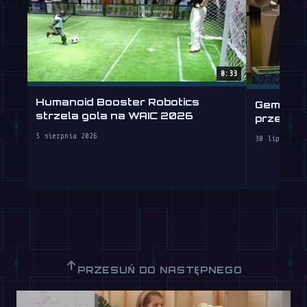
0:33
Humanoid Booster Robotics
Gemini R
strzela gola na WAIC 2026
przeszc
5 sierpnia 2026
30 lipca 202
↑
PRZESUŃ DO NASTĘPNEGO