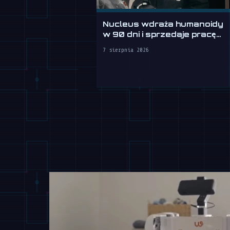
Nucleus wdraża humanoidy
w 90 dni i sprzedaje pracę
na godziny
7 sierpnia 2026