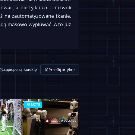
ować, a nie tylko
co
– pozwoli
aż na zautomatyzowane tkanie,
będą masowo wypluwać. A to już
Prześlij artykuł
Zaproponuj korektę
MAGAZYN
ROBOFEED