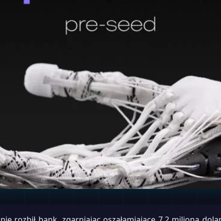
nie rozbił bank, zgarniając oszałamiające 7,2 miliona dol