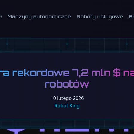
ł
Maszyny autonomiczne
Roboty usługowe
B
ra rekordowe 7,2 mln $ na 
robotów
10 lutego 2026
Robot King