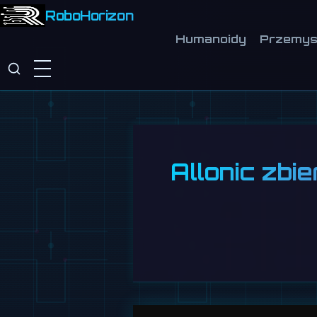
RoboHorizon
Humanoidy
Przemys
Allonic zbie