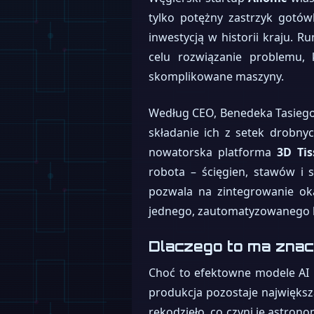
tylko potężny zastrzyk gotów
inwestycją w historii kraju. R
celu rozwiązanie problemu,
skomplikowane maszyny.
Według CEO, Benedeka Tasiego,
składanie ich z setek drobny
nowatorska platforma
3D Tis
robota – ścięgien, stawów i 
pozwala na zintegrowanie ok
jednego, zautomatyzowanego 
Dlaczego to ma znac
Choć to efektowne modele AI 
produkcja pozostaje największ
rękodzieło, co czyni je astrono