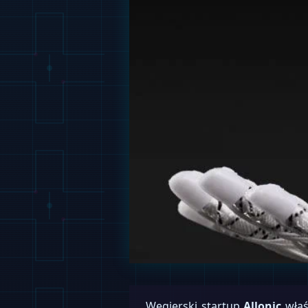
Węgierski startup
Allonic
właś