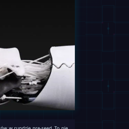
arów w rundzie pre-seed. To nie