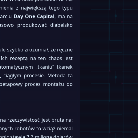
nienia z największą tego typu
arciu
Day One Capital
, ma na
masowo produkować diabelsko
le szybko zrozumiał, że ręczne
Ich receptą na ten chaos jest
tomatycznym „tkaniu” tkanek
, ciągłym procesie. Metoda ta
eloetapowy proces montażu do
 rzeczywistość jest brutalna:
wanych robotów to wciąż niemal
lonic stawia 7,2 miliona dolarów