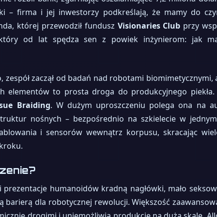
ki – firma i jej inwestorzy podkreślają, że mamy do czy
unda, której przewodził fundusz
Visionaries Club
przy wsp
 który od lat spędza sen z powiek inżynierom: jak 
 zespół zaczął od badań nad robotami biomimetycznymi, a
ch elementów to prosta droga do produkcyjnego piekła. 
sue Braiding
. W dużym uproszczeniu polega ona na au
struktur nośnych – bezpośrednio na szkielecie w jednym
ablowania i sensorów wewnątrz korpusu, skracając wi
kroku.
zenie?
i prezentacje humanoidów kradną nagłówki, mało seksowna
ą barierą dla robotycznej rewolucji. Większość zaawanso
micznie drogimi i uniemożliwia produkcję na dużą skalę. Al