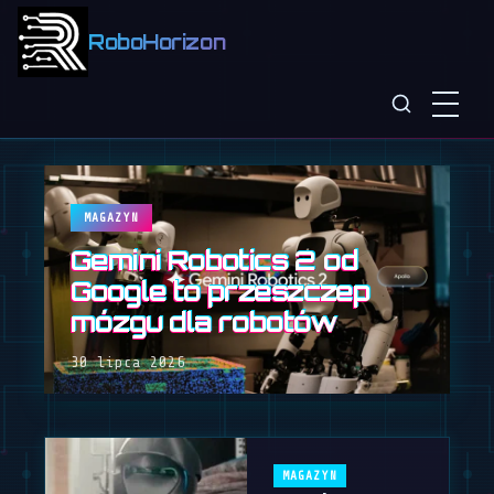
RoboHorizon
MAGAZYN
Gemini Robotics 2 od
Google to przeszczep
mózgu dla robotów
30 lipca 2026
MAGAZYN