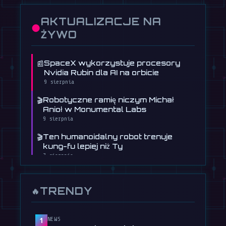
AKTUALIZACJE NA
●
ŻYWO
📰
SpaceX wykorzystuje procesory
Nvidia Rubin dla AI na orbicie
9 sierpnia
🎬
Robotyczne ramię niczym Michał
Anioł w Monumental Labs
9 sierpnia
🎬
Ten humanoidalny robot trenuje
kung-fu lepiej niż Ty
7 sierpnia
🎬
Humanoid Booster Robotics strzela
gola na WAIC 2026
TRENDY
🔥
5 sierpnia
📰
Humanoidalny robot Figure uczy się
prowadzić samochód
NEWS
1