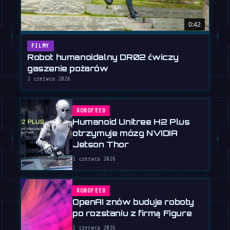
0:42
FILMY
Robot humanoidalny DR02 ćwiczy
gaszenie pożarów
2 czerwca 2026
ROBOFEED
Humanoid Unitree H2 Plus
otrzymuje mózg NVIDIA
Jetson Thor
1 czerwca 2026
ROBOFEED
OpenAI znów buduje roboty
po rozstaniu z firmą Figure
1 czerwca 2026