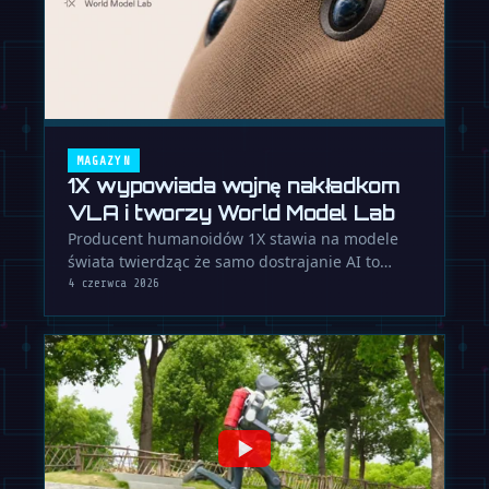
MAGAZYN
1X wypowiada wojnę nakładkom
VLA i tworzy World Model Lab
Producent humanoidów 1X stawia na modele
świata twierdząc że samo dostrajanie AI to
ślepy zaułek w tworzeniu w pełni …
4 czerwca 2026