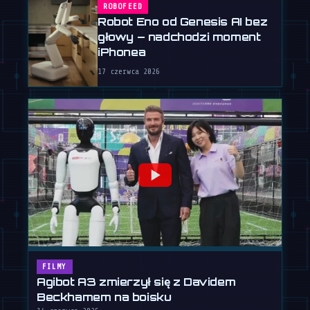
ROBOFEED
Robot Eno od Genesis AI bez
głowy – nadchodzi moment
iPhonea
17 czerwca 2026
FILMY
Agibot A3 zmierzył się z Davidem
Beckhamem na boisku