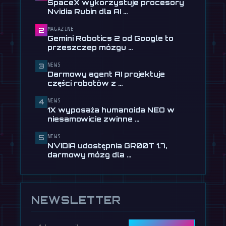
SpaceX wykorzystuje procesory
30 lipca
Nvidia Rubin dla AI …
📰
Darmowy agent AI projektuje części
MAGAZINE
2
robotów z opisów …
Gemini Robotics 2 od Google to
28 lipca
przeszczep mózgu …
📰
Tau Robotics wprowadza
NEWS
3
sprzątanie humanoidalne za 30
Darmowy agent AI projektuje
USD w …
części robotów z …
28 lipca
NEWS
4
📰
1X wyposaża humanoida NEO w
1X wyposaża humanoida NEO w
niesamowicie zwinne dłonie
niesamowicie zwinne …
24 lipca
NEWS
5
NVIDIA udostępnia GR00T 1.7,
darmowy mózg dla …
NEWSLETTER