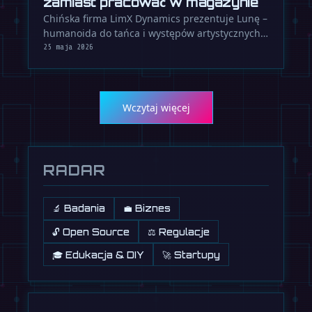
zamiast pracować w magazynie
Chińska firma LimX Dynamics prezentuje Lunę –
humanoida do tańca i występów artystycznych,
a nie do pracy w magazynie. …
25 maja 2026
Wczytaj więcej
RADAR
🔬 Badania
💼 Biznes
🔓 Open Source
⚖️ Regulacje
🎓 Edukacja & DIY
🚀 Startupy