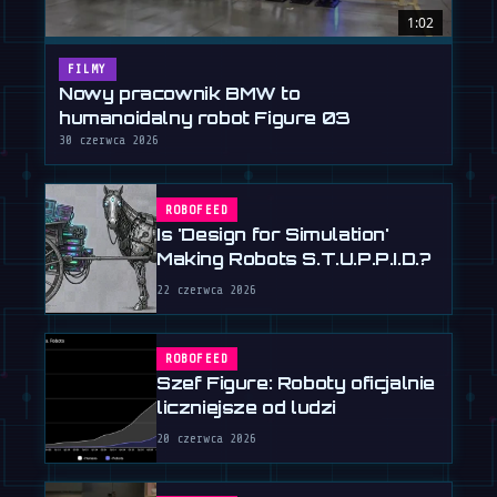
1:02
FILMY
Nowy pracownik BMW to
humanoidalny robot Figure 03
30 czerwca 2026
ROBOFEED
Is 'Design for Simulation'
Making Robots S.T.U.P.P.I.D.?
22 czerwca 2026
ROBOFEED
Szef Figure: Roboty oficjalnie
liczniejsze od ludzi
20 czerwca 2026