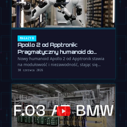
MAGAZYN
Apollo 2 od Apptronik:
Pragmatyczny humanoid do
pracy
Nowy humanoid Apollo 2 od Apptronik stawia
na modułowość i niezawodność, stając się
poważnym konkurentem w rzeczywistych …
30 czerwca 2026