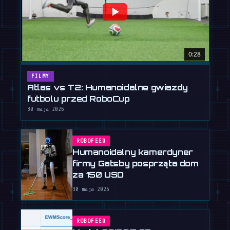
0:28
FILMY
Atlas vs T2: Humanoidalne gwiazdy
futbolu przed RoboCup
30 maja 2026
ROBOFEED
Humanoidalny kamerdyner
firmy Gatsby posprząta dom
za 150 USD
30 maja 2026
ROBOFEED