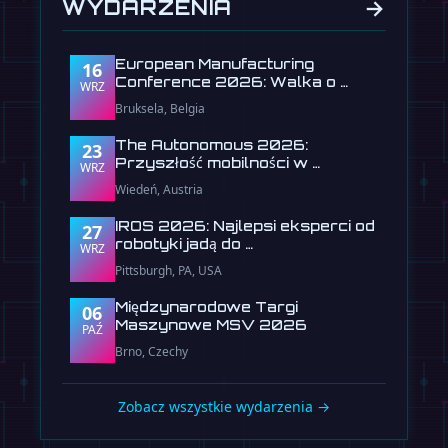
→
WYDARZENIA
European Manufacturing
16
Conference 2026: Walka o …
WRZ
Bruksela, Belgia
The Autonomous 2026:
23
Przyszłość mobilności w …
WRZ
Wiedeń, Austria
IROS 2026: Najlepsi eksperci od
27
robotyki jadą do …
WRZ
Pittsburgh, PA, USA
Międzynarodowe Targi
06
Maszynowe MSV 2026
PAŹ
Brno, Czechy
Zobacz wszystkie wydarzenia →