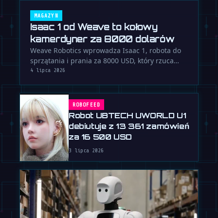
MAGAZYN
Isaac 1 od Weave to kołowy
kamerdyner za 8000 dolarów
Weave Robotics wprowadza Isaac 1, robota do
sprzątania i prania za 8000 USD, który rzuca
wyzwanie modelowi Neo od 1X …
4 lipca 2026
ROBOFEED
Robot UBTECH UWORLD U1
debiutuje z 13 361 zamówień
za 16 500 USD
3 lipca 2026