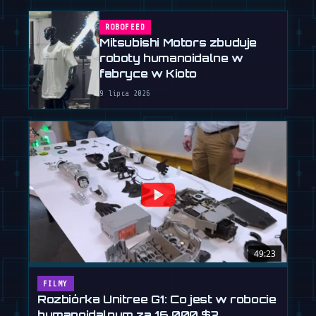
ROBOFEED
Mitsubishi Motors zbuduje
roboty humanoidalne w
fabryce w Kioto
9 lipca 2026
49:23
FILMY
Rozbiórka Unitree G1: Co jest w robocie
humanoidalnym za 16 000 $?