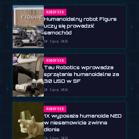
ROBOFEED
Humanoidalny robot Figure
uczy się prowadzić
samochód
30 lipca 2026
ROBOFEED
Tau Robotics wprowadza
sprzątanie humanoidalne za
30 USD w SF
28 lipca 2026
ROBOFEED
1X wyposaża humanoida NEO
w niesamowicie zwinne
dłonie
24 lipca 2026