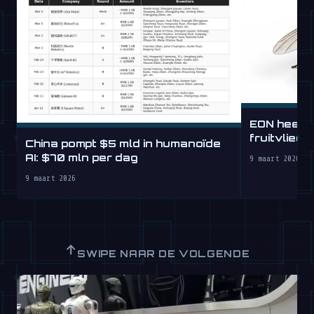
EON heeft 
fruitvlieg
China pompt $5 mld in humanoïde
AI: $70 mln per dag
9 maart 2026
9 maart 2026
↑
SWIPE NAAR DE VOLGENDE