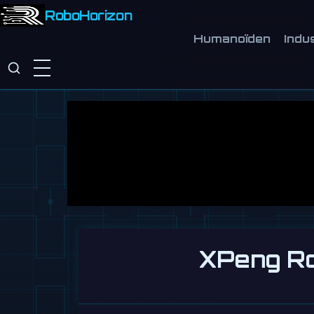
RoboHorizon
Humanoïden
Indu
XPeng Rob