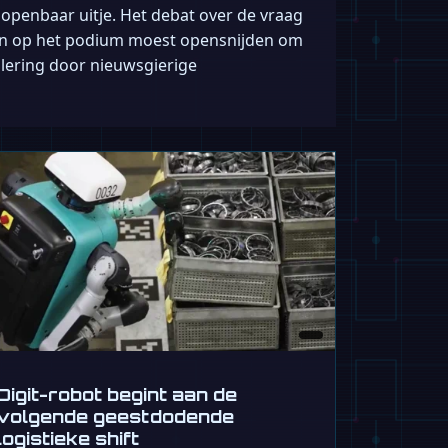
openbaar uitje. Het debat over de vraag
 een op het podium moest opensnijden om
llering door nieuwsgierige
Digit-robot begint aan de
volgende geestdodende
logistieke shift