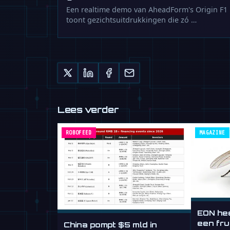
Een realtime demo van AheadForm's Origin F1
toont gezichtsuitdrukkingen die zó …
Lees verder
ROBOFEED
MAGAZINE
EON hee
een fru
China pompt $5 mld in