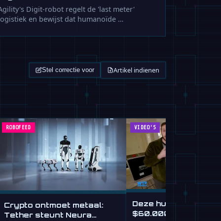
Agility's Digit-robot regelt de 'last meter'
logistiek en bewijst dat humanoïde …
Artikel indienen
Stel correctie voor
ROBOFEED
VIDEO'S
Deze humanoïde rob
Crypto ontmoet metaal:
$60.000 wil alleen 
Tether steunt Neura