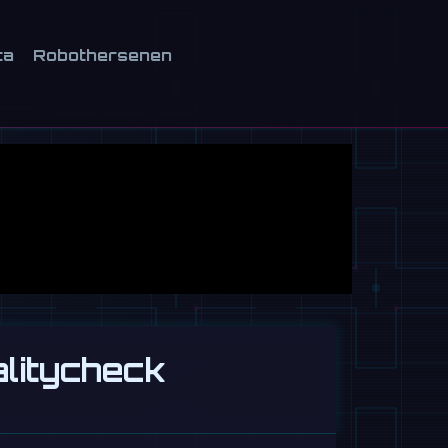
ca
Robothersenen
alitycheck