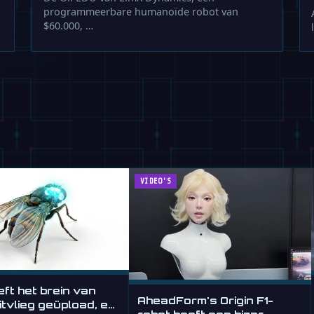
programmeerbare humanoïde robot van
$60.000, …
VIDEO'S
ft het brein van
AheadForm's Origin F1-
itvlieg geüpload, en
robot heeft een bizar