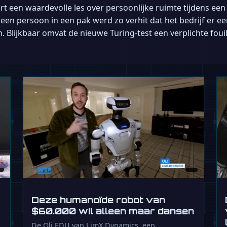
 een waardevolle les over persoonlijke ruimte tijdens een 
 een persoon in een pak werd zo verhit dat het bedrijf er
. Blijkbaar omvat de nieuwe Turing-test een verplichte foui
Deze humanoïde robot van
$60.000 wil alleen maar dansen
De Oli EDU van LimX Dynamics, een