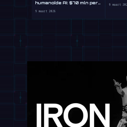
het we
humanoïde AI: $70 mln per
9 maart 20
dag
9 maart 2026