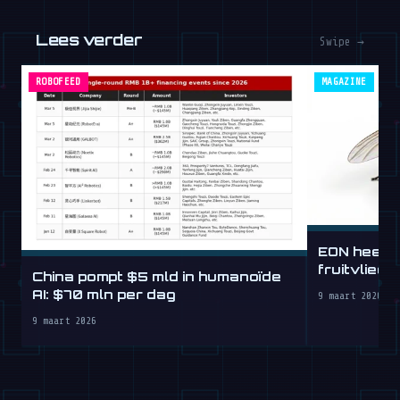
Lees verder
Swipe →
ROBOFEED
MAGAZINE
EON heeft 
fruitvlieg
China pompt $5 mld in humanoïde
AI: $70 mln per dag
9 maart 2026
9 maart 2026