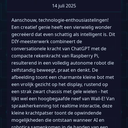
14 juli 2025
Aanschouw, technologie-enthousiastelingen!
Een creatief genie heeft een vierwielig wonder
gecreëerd dat even schattig als intelligent is. Dit
DIY-meesterwerk combineert de
conversationele kracht van ChatGPT met de
compacte rekenkracht van Raspberry Pi,
resulterend in een volledig autonome robot die
zelfstandig beweegt, praat en denkt. De
afbeelding toont een charmante kleine bot met
een vrolijk gezicht op het display, rustend op
een strak zwart chassis met gele wielen - het
lijkt wel een hoogbegaafde neef van Wall-E! Van
spraakherkenning tot realtime interactie, deze
kleine krachtpatser toont de opwindende
mogelijkheden die ontstaan wanneer AI en
robotica samenkomen in de handen van een