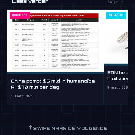
Lees verder
Swipe →
ROBOFEED
MAGAZINE
EON heeft 
fruitvlieg
China pompt $5 mld in humanoïde
AI: $70 mln per dag
9 maart 2026
9 maart 2026
↑
SWIPE NAAR DE VOLGENDE