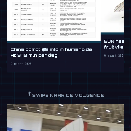
EON heeft 
fruitvlieg
China pompt $5 mld in humanoïde
AI: $70 mln per dag
9 maart 2026
9 maart 2026
↑
SWIPE NAAR DE VOLGENDE