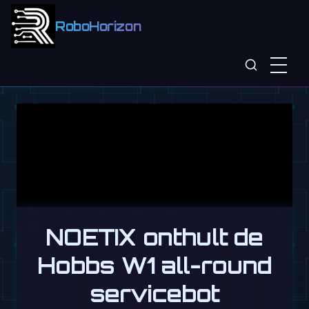
RoboHorizon
NOETIX onthult de
Hobbs W1 all-round
servicebot