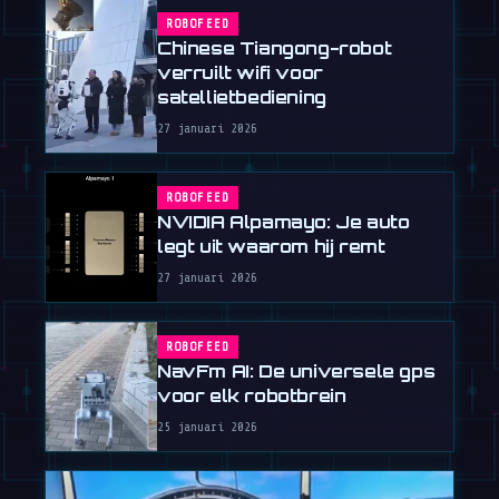
ROBOFEED
Chinese Tiangong-robot
verruilt wifi voor
satellietbediening
27 januari 2026
ROBOFEED
NVIDIA Alpamayo: Je auto
legt uit waarom hij remt
27 januari 2026
ROBOFEED
NavFm AI: De universele gps
voor elk robotbrein
25 januari 2026