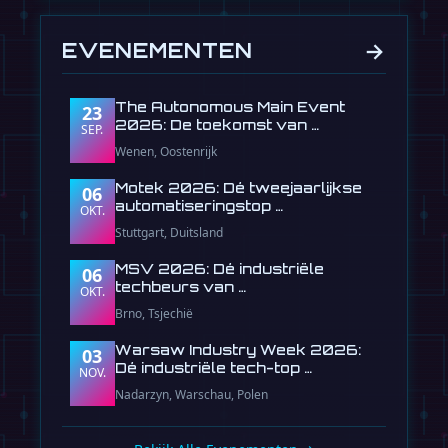
→
EVENEMENTEN
The Autonomous Main Event
23
2026: De toekomst van …
SEP.
Wenen, Oostenrijk
Motek 2026: Dé tweejaarlijkse
06
automatiseringstop …
OKT.
Stuttgart, Duitsland
MSV 2026: Dé industriële
06
techbeurs van …
OKT.
Brno, Tsjechië
Warsaw Industry Week 2026:
03
Dé industriële tech-top …
NOV.
Nadarzyn, Warschau, Polen