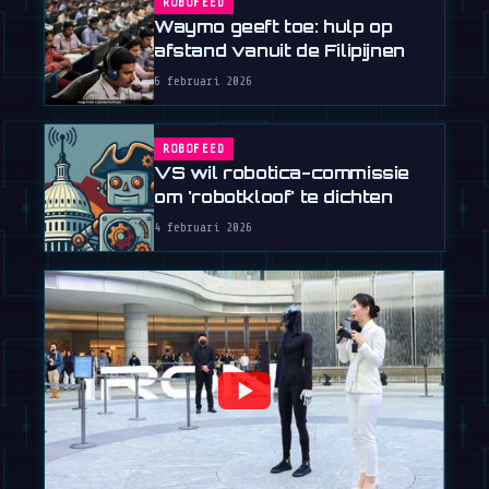
ROBOFEED
Waymo geeft toe: hulp op
afstand vanuit de Filipijnen
6 februari 2026
ROBOFEED
VS wil robotica-commissie
om 'robotkloof' te dichten
4 februari 2026