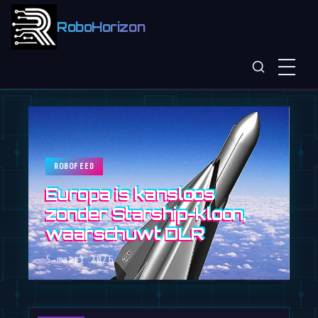
RoboHorizon
ROBOFEED
Europa is kansloos
zonder Starship-kloon,
waarschuwt DLR
5 maart 2026