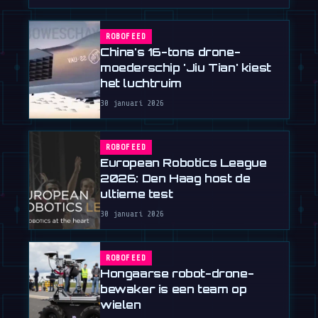
ROBOFEED
China's 16-tons drone-
moederschip 'Jiu Tian' kiest
het luchtruim
30 januari 2026
ROBOFEED
European Robotics League
2026: Den Haag host de
ultieme test
30 januari 2026
ROBOFEED
Hongaarse robot-drone-
bewaker is een team op
wielen