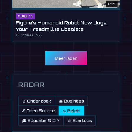
0:15
VIDEO'S
Figure's Humanoid Robot Now Jogs,
Your Treadmill Is Obsolete
15 januari 2026
Meer laden
RADAR
🔬 Onderzoek
💼 Business
🔓 Open Source
⚖️ Beleid
🎓 Educatie & DIY
🚀 Startups