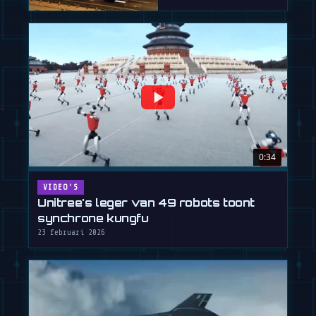
platform voor
rivaliserende
robotaxi's. Een
briljante …
0:34
VIDEO'S
Unitree's leger van 49 robots toont
synchrone kungfu
23 februari 2026