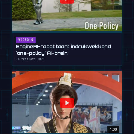
VIDEO'S
EngineAI-robot toont indrukwekkend
'one-policy' AI-brein
14 februari 2026
1:00