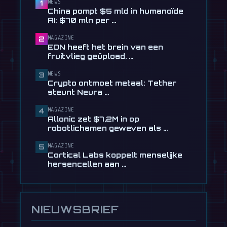
$60.000 wil alleen maar dansen
NEWS
1
China pompt $5 mld in humanoïde
8 maart
AI: $70 mln per …
📰
Nieuwe AI-sim draait 10 minuten
MAGAZINE
2
robottaken op een RTX 4090
EON heeft het brein van een
7 maart
fruitvlieg geüpload, …
📰
Origami Robotics: Behendige AI-
NEWS
3
vingers dankzij nieuwe …
Crypto ontmoet metaal: Tether
7 maart
steunt Neura …
🎬
Digit-robot begint aan de volgende
MAGAZINE
4
geestdodende logistieke …
Allonic zet $7,2M in op
7 maart
robotlichamen geweven als …
MAGAZINE
5
Cortical Labs koppelt menselijke
hersencellen aan …
NIEUWSBRIEF