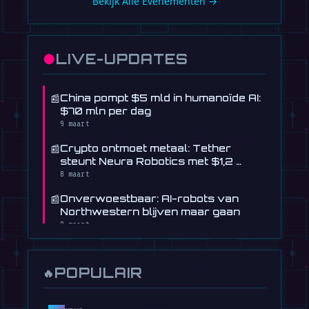
Bekijk Alle Evenementen →
●
LIVE-UPDATES
📰
China pompt $5 mld in humanoïde AI:
$70 mln per dag
9 maart
📰
Crypto ontmoet metaal: Tether
steunt Neura Robotics met $1,2 …
8 maart
📰
Onverwoestbaar: AI-robots van
Northwestern blijven maar gaan
8 maart
🎬
AheadForm's Origin F1-robot heeft
een bizar realistisch …
POPULAIR
🔥
8 maart
🎬
Deze humanoïde robot van