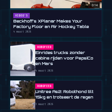
0:14
VIDEO'S
Beckhoff's XPlanar Makes Your
Factory Floor an Air Hockey Table
4 maart 2026
ROBOFEED
Einrides trucks zonder
cabine rijden voor PepsiCo
en Mars
4 maart 2026
ROBOFEED
Unitree As2: Robothond tilt
15kg en trotseert de regen
3 maart 2026