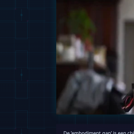
De ’embodiment gap’ is een ch