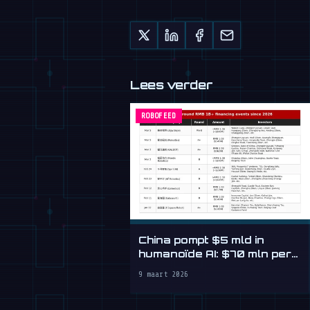
Lees verder
ROBOFEED
China pompt $5 mld in
humanoïde AI: $70 mln per
dag
9 maart 2026