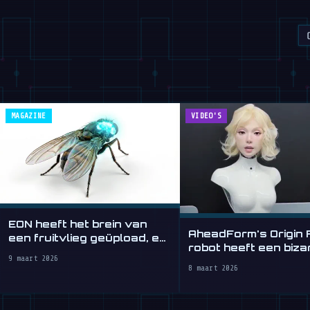
MAGAZINE
VIDEO'S
EON heeft het brein van
AheadForm's Origin 
een fruitvlieg geüpload, en
robot heeft een biza
het werkt
9 maart 2026
realistisch gezicht
8 maart 2026