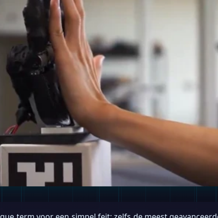
ique term voor een simpel feit: zelfs de meest geavancee