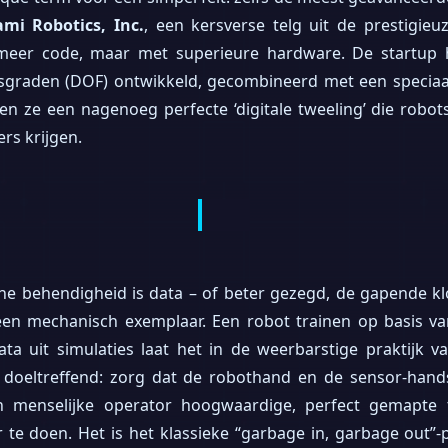
ami Robotics, Inc.
, een kersverse telg uit de prestigie
meer code, maar met superieure hardware. De startup 
dsgraden (DOF) ontwikkeld, gecombineerd met een speci
 ze een nagenoeg perfecte ‘digitale tweeling’ die robot
ers krijgen.
che behendigheid is data – of beter gezegd, de gapende k
en mechanisch exemplaar. Een robot trainen op basis va
ta uit simulaties laat het in de weerbarstige praktijk v
s doeltreffend: zorg dat de robothand en de sensor-han
n menselijke operator hoogwaardige, perfect gemapte 
te doen. Het is het klassieke “garbage in, garbage out”-p