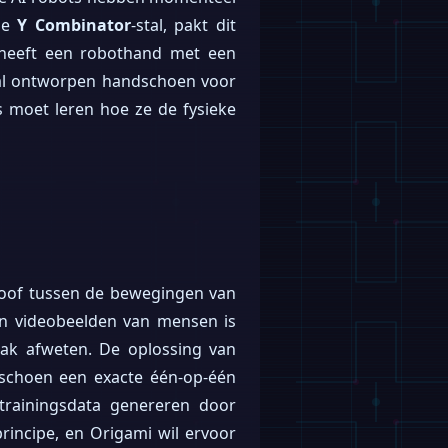
uze
Y Combinator
-stal, pakt dit
heeft een robothand met een
aal ontworpen handschoen voor
s moet leren hoe ze de fysieke
loof tussen de bewegingen van
n videobeelden van mensen is
aak afweten. De oplossing van
dschoen een exacte één-op-één
trainingsdata genereren door
rincipe, en Origami wil ervoor