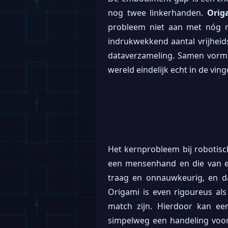
nog twee linkerhanden.
Orig
probleem niet aan met nóg 
indrukwekkend aantal vrijhei
dataverzameling. Samen vormen
wereld eindelijk echt in de ving
Het kernprobleem bij robotis
een mensenhand en die van e
traag en onnauwkeurig, en da
Origami is even rigoureus al
match zijn. Hierdoor kan ee
simpelweg een handeling voor 