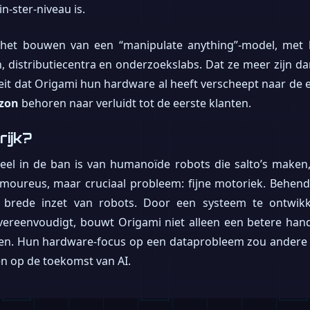
n-ster-niveau is.
s het bouwen van een “manipulate anything”-model, met
, distributiecentra en onderzoekslabs. Dat ze meer zijn d
t feit dat Origami hun hardware al heeft verscheept naar de 
zon
behoren naar verluidt tot de eerste klanten.
rijk?
eel in de ban is van humanoïde robots die salto’s maken,
amoureus, maar cruciaal probleem: fijne motoriek. Behen
e brede inzet van robots. Door een systeem te ontwik
vereenvoudigt, bouwt Origami niet alleen een betere han
llen. Hun hardware-focus op een dataprobleem zou andere 
n op de toekomst van AI.