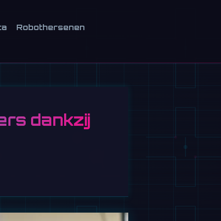
ca
Robothersenen
ers dankzij