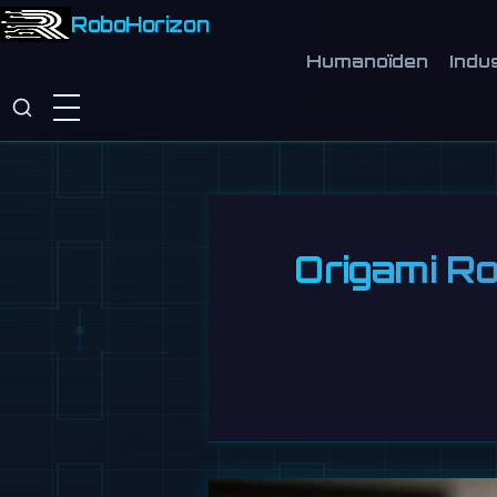
RoboHorizon
Humanoïden
Indu
Origami Ro