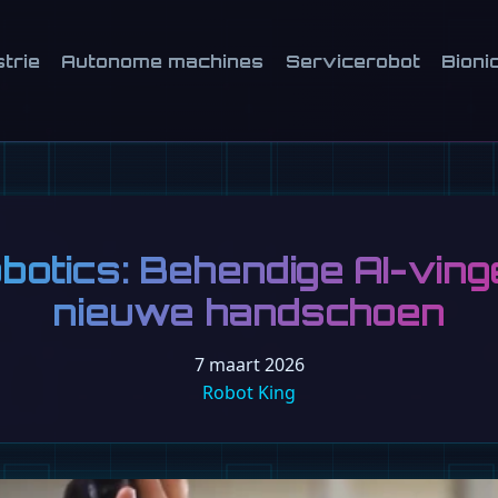
strie
Autonome machines
Servicerobot
Bioni
botics: Behendige AI-ving
nieuwe handschoen
7 maart 2026
Robot King