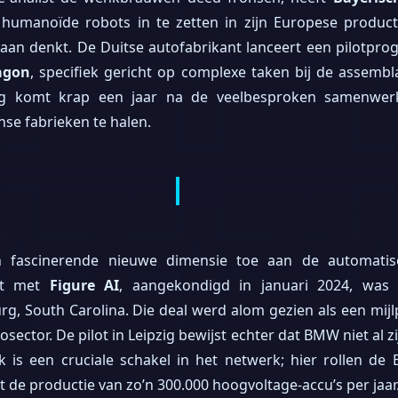
humanoïde robots in te zetten in zijn Europese productie
aan denkt. De Duitse autofabrikant lanceert een pilotpro
agon
, specifiek gericht op complexe taken bij de assemb
ing komt krap een jaar na de veelbesproken samenwe
e fabrieken te halen.
n fascinerende nieuwe dimensie toe aan de automatis
mst met
Figure AI
, aangekondigd in januari 2024, was
urg, South Carolina. Die deal werd alom gezien als een mijl
ector. De pilot in Leipzig bewijst echter dat BMW niet al z
k is een cruciale schakel in het netwerk; hier rollen d
de productie van zo’n 300.000 hoogvoltage-accu’s per jaar