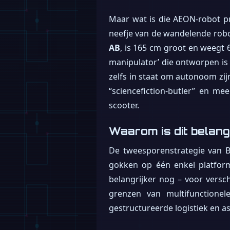
Maar wat is die AEON-robot pr
neefje van de wandelende robo
AB
, is 165 cm groot en weegt 6
manipulator’ die ontworpen is v
zelfs in staat om autonoom zij
“sciencefiction-butler” en m
scooter.
Waarom is dit belang
De tweesporenstrategie van BM
gokken op één enkel platform
belangrijker nog – voor versc
grenzen van multifunctionel
gestructureerde logistiek en 