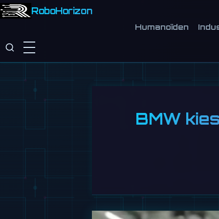
RoboHorizon
Humanoïden
Indu
BMW kies