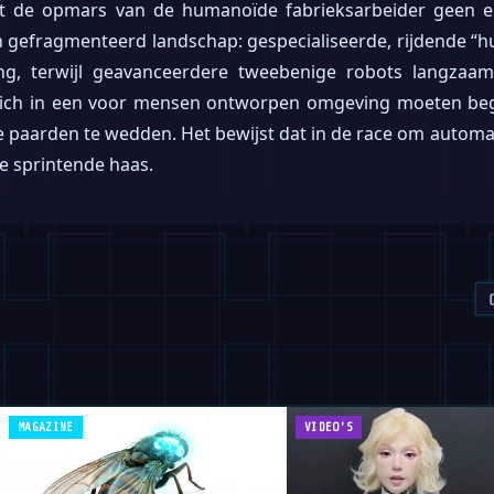
 dat de opmars van de humanoïde fabrieksarbeider geen e
n gefragmenteerd landschap: gespecialiseerde, rijdende 
ing, terwijl geavanceerdere tweebenige robots langza
 zich in een voor mensen ontworpen omgeving moeten be
 paarden te wedden. Het bewijst dat in de race om automa
de sprintende haas.
MAGAZINE
VIDEO'S