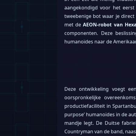
aangekondigd voor het eerst 
tweebenige bot waar je direct 
met de
AEON-robot van Hex
componenten. Deze besliss
humanoïdes naar de Amerikaans
Deze ontwikkeling voegt ee
oorspronkelijke overeenko
productiefaciliteit in Spartanb
purpose’ humanoïdes in de autos
mandje legt. De Duitse fabrie
Countryman van de band, naast 