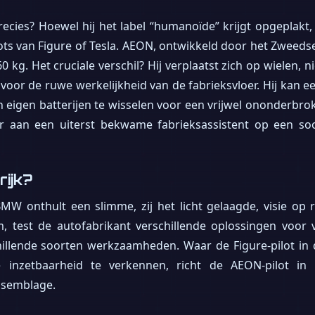
ecies? Hoewel hij het label “humanoïde” krijgt opgeplakt,
ts van Figure of Tesla. AEON, ontwikkeld door het Zweed
0 kg. Het cruciale verschil? Hij verplaatst zich op wielen, n
oor de ruwe werkelijkheid van de fabrieksvloer. Hij kan ee
n eigen batterijen te wisselen voor een vrijwel ononderbr
eer aan een uiterst bekwame fabrieksassistent op een soo
rijk?
W onthult een slimme, zij het licht gelaagde, visie op ro
, test de autofabrikant verschillende oplossingen voor v
hillende soorten werkzaamheden. Waar de Figure-pilot in
e inzetbaarheid te verkennen, richt de AEON-pilot in D
assemblage.