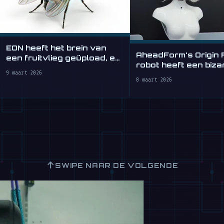
EON heeft het brein van
AheadForm's Origin 
een fruitvlieg geüpload, en
robot heeft een biza
het werkt
9 maart 2026
realistisch gezicht
8 maart 2026
↑
SWIPE NAAR DE VOLGENDE