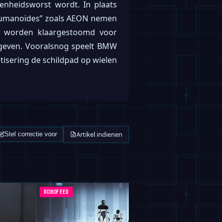
enheidsworst wordt. In plaats
“humanoïdes” zoals AEON nemen
am worden klaargestoomd voor
geven. Vooralsnog speelt BMW
tisering de schildpad op wielen
Artikel indienen
Stel correctie voor
ROBOFEED
VIDEO'S