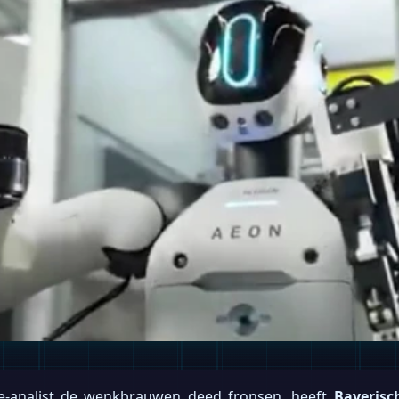
ie-analist de wenkbrauwen deed fronsen, heeft
Bayeris