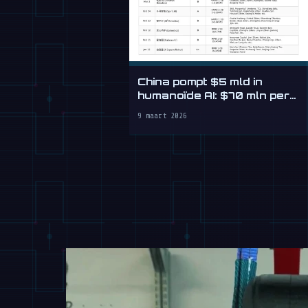
China pompt $5 mld in
humanoïde AI: $70 mln per
dag
9 maart 2026