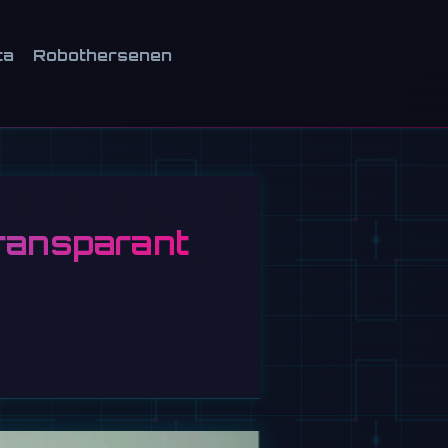
ca
Robothersenen
transparant