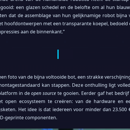
egooid: een glazen schedel en de belofte om al hun blauw
weten dat de assemblage van hun gelijknamige robot bijna vo
 hoofdontwerpen met een transparante koepel, bedoeld o
xpressies aan de binnenkant.”
n foto van de bijna voltooide bot, een strakke verschijning
montagestandaard kan stappen. Deze onthulling ligt volledi
platform in de
open source
te gooien. Eerder gaf het bedrij
eet open ecosysteem te creëren: van de hardware en e
gsketen. Het idee is dat iedereen voor minder dan 23.500
3D-geprinte componenten.