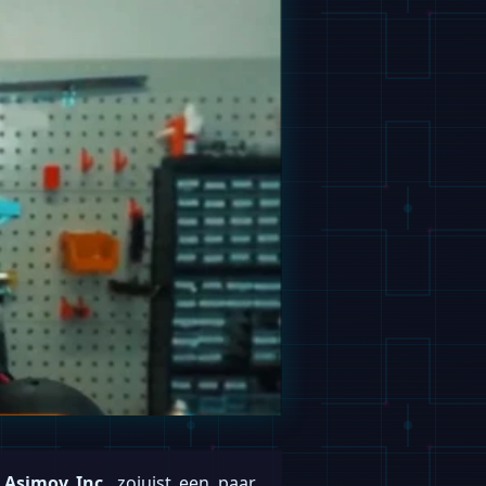
p
Asimov Inc.
zojuist een paar