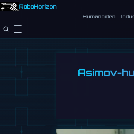
RoboHorizon
Humanoïden
Indu
Asimov-hum