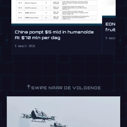
EON heef
fruitvli
China pompt $5 mld in humanoïde
AI: $70 mln per dag
9 maart 2026
9 maart 2026
↑
SWIPE NAAR DE VOLGENDE