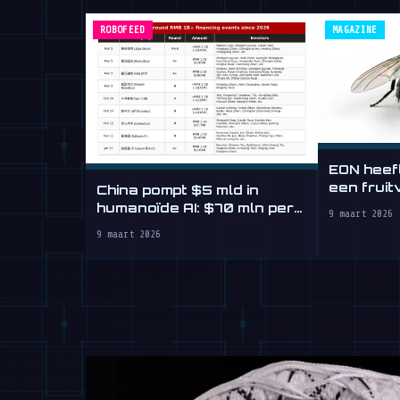
ROBOFEED
MAGAZINE
EON heeft
een fruit
China pompt $5 mld in
het werk
humanoïde AI: $70 mln per
9 maart 2026
dag
9 maart 2026