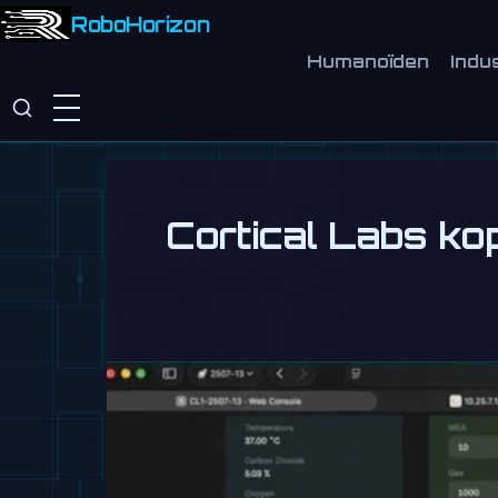
RoboHorizon
Humanoïden
Indu
Cortical Labs ko