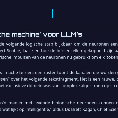
 the machine’ voor LLM’s
de volgende logische stap blijkbaar om de neuronen een
rt Scoble, laat zien hoe de hersencellen gekoppeld zijn a
ische impulsen van de neuronen nu gebruikt om elk ’token’ 
es in actie te zien: een raster toont de kanalen die worde
issen” over het volgende tekstfragment. Het is een rauwe, 
e het exclusieve domein was van complexe algoritmen op st
o’n manier met levende biologische neuronen kunnen
ts wat lijkt op intelligentie,” aldus Dr. Brett Kagan, Chief Scie