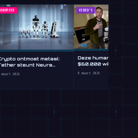
ROBOFEED
VIDEO'S
Deze humanoïde robot
Crypto ontmoet metaal:
$60.000 wil alleen ma
Tether steunt Neura
dansen
Robotics met $1,2 mrd
8 maart 2026
 maart 2026