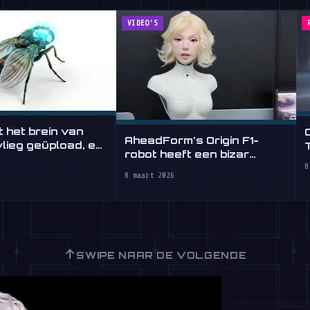
VIDEO'S
 het brein van
AheadForm's Origin F1-
vlieg geüpload, en
robot heeft een bizar
t
8
realistisch gezicht
8 maart 2026
↑
SWIPE NAAR DE VOLGENDE