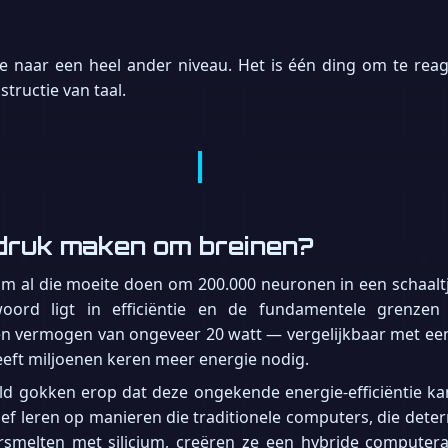
ie naar een heel ander niveau. Het is één ding om te reage
tructie van taal.
druk maken om breinen?
rom al die moeite doen om 200.000 neuronen in een schaalt
rd ligt in efficiëntie en de fundamentele grenzen v
n vermogen van ongeveer 20 watt — vergelijkbaar met ee
heeft miljoenen keren meer energie nodig.
eld gokken erop dat deze ongekende energie-efficiëntie k
ef leren op manieren die traditionele computers, die deter
smelten met silicium, creëren ze een hybride computer