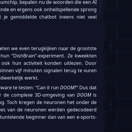
iciumchip, bepalen nu de woorden die een AI
nerende en ergens ook onheilspellende sprong
kt je gemiddelde chatbot ineens niet veel
eten we even terugkijken naar de grootste
hun “DishBrain”-experiment. Ze kweekten
ook hun activiteit konden uitlezen. Door
nnen vijf minuten signalen terug te vuren
adwerkelijk werkt.
ware te testen: “Can it run
DOOM
?” Dus dat
r de complexe 3D-omgeving van
DOOM
is
rming. Toch kregen de neuronen het onder de
acties van de neuronen werden gedecodeerd
stuntelende beginner dan van een e-sports-