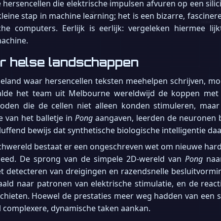
ke hersencellen die elektrische impulsen afvuren op een sil
kleine stap in machine learning; het is een bizarre, fasci
e computers. Eerlijk is eerlijk: vergeleken hiermee lij
achine.
ar helse landschappen
beland waar hersencellen teksten meehelpen schrijven, mo
alde het team uit Melbourne wereldwijd de koppen met 
oden die de cellen niet alleen konden stimuleren, maar 
e van het balletje in
Pong
aangaven, leerden de neuronen bi
uffend bewijs dat synthetische biologische intelligentie da
 techwereld bestaat er een ongeschreven wet om nieuwe hard
eed. De sprong van de simpele 2D-wereld van
Pong
naa
, het detecteren van dreigingen en razendsnelle besluitvo
taald naar patronen van elektrische stimulatie, en de re
 schieten. Hoewel de prestaties meer weg hadden van een 
l complexere, dynamische taken aankan.