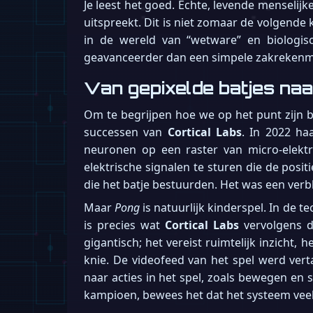
Je leest het goed. Echte, levende menselij
uitspreekt. Dit is niet zomaar de volgende 
in de wereld van “wetware” en biologisch
geavanceerder dan een simpele zakrekenm
Van gepixelde batjes na
Om te begrijpen hoe we op het punt zijn 
successen van
Cortical Labs
. In 2022 ha
neuronen op een raster van micro-elektr
elektrische signalen te sturen die de positi
die het batje bestuurden. Het was een verbl
Maar
Pong
is natuurlijk kinderspel. In de
is precies wat
Cortical Labs
vervolgens d
gigantisch; het vereist ruimtelijk inzicht
knie. De videofeed van het spel werd ver
naar acties in het spel, zoals bewegen en
kampioen, bewees het dat het systeem vee