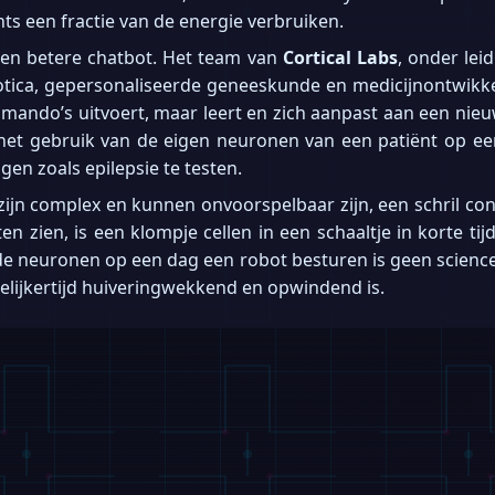
hts een fractie van de energie verbruiken.
een betere chatbot. Het team van
Cortical Labs
, onder lei
ica, gepersonaliseerde geneeskunde en medicijnontwikkeli
ndo’s uitvoert, maar leert en zich aanpast aan een nieuw
et gebruik van de eigen neuronen van een patiënt op een 
en zoals epilepsie te testen.
zijn complex en kunnen onvoorspelbaar zijn, een schril co
ten zien, is een klompje cellen in een schaaltje in korte ti
fde neuronen op een dag een robot besturen is geen scienc
elijkertijd huiveringwekkend en opwindend is.