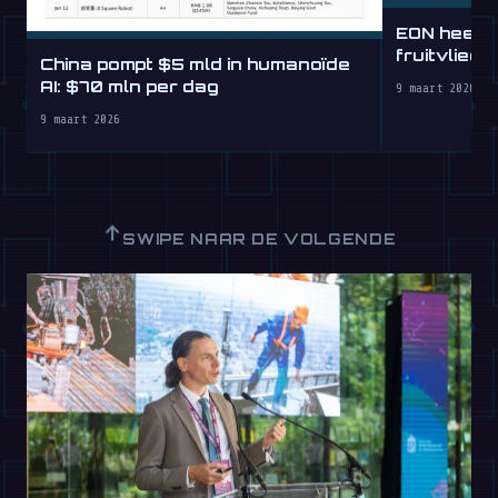
EON heeft 
fruitvlieg
China pompt $5 mld in humanoïde
AI: $70 mln per dag
9 maart 2026
9 maart 2026
↑
SWIPE NAAR DE VOLGENDE