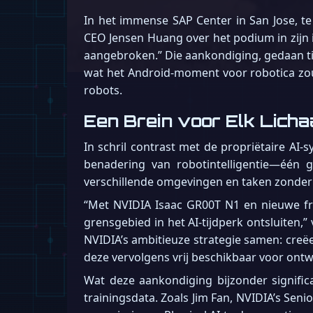
In het immense SAP Center in San Jose, t
CEO Jensen Huang over het podium in zijn i
aangebroken.” Die aankondiging, gedaan t
wat het Android-moment voor robotica zo
robots.
Een Brein voor Elk Licha
In schril contrast met de propriëtaire A
benadering van robotintelligentie—één 
verschillende omgevingen en taken zonder
“Met NVIDIA Isaac GR00T N1 en nieuwe fr
grensgebied in het AI-tijdperk ontsluiten,
NVIDIA’s ambitieuze strategie samen: creë
deze vervolgens vrij beschikbaar voor ontw
Wat deze aankondiging bijzonder signifi
trainingsdata. Zoals Jim Fan, NVIDIA’s Sen