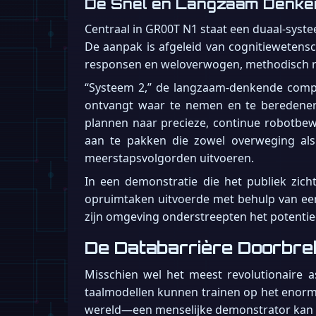
De Snel en Langzaam Denke
Centraal in GR00T N1 staat een duaal-syst
De aanpak is afgeleid van cognitiewetensc
responsen en weloverwogen, methodisch 
“Systeem 2,” de langzaam-denkende compo
ontvangt waar te nemen en te beredenere
plannen naar precieze, continue robotbew
aan te pakken die zowel overweging al
meerstapsvolgorden uitvoeren.
In een demonstratie die het publiek zi
opruimtaken uitvoerde met behulp van ee
zijn omgeving onderstreepten het potentie
De Databarrière Doorbrek
Misschien wel het meest revolutionaire a
taalmodellen kunnen trainen op het enorme
wereld—een menselijke demonstrator kan s