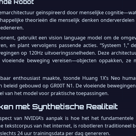
nde Robot
eemarchitectuur geïnspireerd door menselijke cognitie—wa
happelijke theorieën die menselijk denken onderverdelen 
redeneren.
nent, gebruikt een vision language model om de omgevin
n, en plant vervolgens passende acties. “Systeem 1,” d
egingen op 120Hz uitvoeringssnelheden. Deze architectuu
s vloeiende beweging vereisen—objecten oppakken, ze 
chtbaar enthousiast maakte, toonde Huang 1X’s Neo huma
n beleid gebouwd op GR00T N1. De vloeiende bewegingen v
el van het model voor praktische toepassingen.
en met Synthetische Realiteit
spect van NVIDIA’s aanpak is hoe het het fundamentele 
 tekstcorpus van het internet, is robotleren traditioneel 
lechts 24 uur trainingsdata per dag genereren.