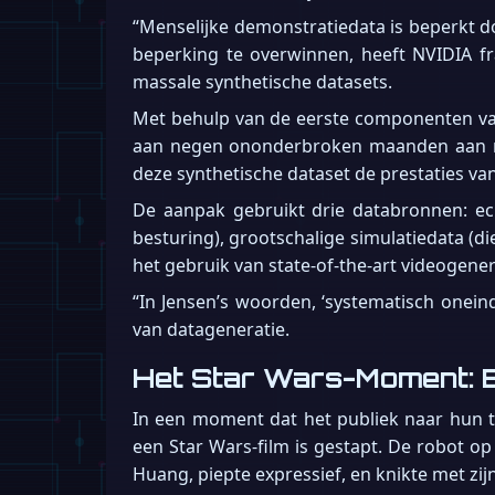
“Menselijke demonstratiedata is beperkt do
beperking te overwinnen, heeft NVIDIA f
massale synthetische datasets.
Met behulp van de eerste componenten van
aan negen ononderbroken maanden aan me
deze synthetische dataset de prestaties va
De aanpak gebruikt drie databronnen: ec
besturing), grootschalige simulatiedata (
het gebruik van state-of-the-art videogene
“In Jensen’s woorden, ‘systematisch onein
van datageneratie.
Het Star Wars-Moment: B
In een moment dat het publiek naar hun tel
een Star Wars-film is gestapt. De robot o
Huang, piepte expressief, en knikte met zi