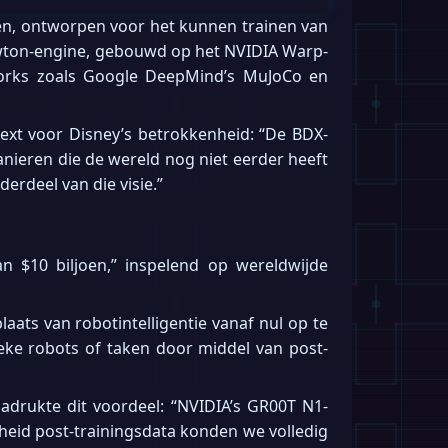
men, ontworpen voor het kunnen trainen van
ewton-engine, gebouwd op het NVIDIA Warp-
works zoals Google DeepMind’s MuJoCo en
text voor Disney’s betrokkenheid: “De BDX-
nieren die de wereld nog niet eerder heeft
rdeel van die visie.”
n $10 biljoen,” inspelend op wereldwijde
ats van robotintelligentie vanaf nul op te
ke robots of taken door middel van post-
adrukte dit voordeel: “NVIDIA’s GR00T N1-
eid post-trainingsdata konden we volledig