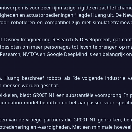
ntworpen is voor zeer fijnmazige, rigide en zachte licha
rdigheden en actuatorbedieningen,” legde Huang uit. De N
voor robotleren en compatibel zijn met simulatieframe
Walt Disney Imagineering Research & Development, gaf con
astbesloten om meer personages tot leven te brengen op ma
esearch, NVIDIA en Google DeepMind is een belangrijk onde
m. Huang beschreef robots als “de volgende industrie va
en mensen worden geschat.
kkelen, biedt GR00T N1 een substantiële voorsprong. In pla
oundation model benutten en het aanpassen voor specifie
een van de vroege partners die GR00T N1 gebruiken, ben
otredenering en -vaardigheden. Met een minimale hoeveelh