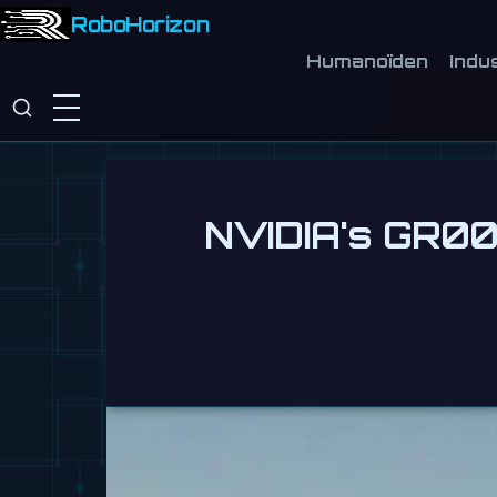
RoboHorizon
Humanoïden
Indu
NVIDIA's GR00T 