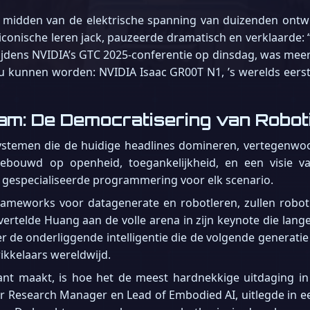
e midden van de elektrische spanning van duizenden ontw
conische leren jack, pauzeerde dramatisch en verklaarde: “H
ijdens NVIDIA’s GTC 2025-conferentie op dinsdag, was mee
u kunnen worden: NVIDIA Isaac GR00T N1, ’s werelds eer
am: De Democratisering van Robotin
I-systemen die de huidige headlines domineren, vertegen
gebouwd op openheid, toegankelijkheid, en een visie v
 gespecialiseerde programmering voor elk scenario.
ameworks voor datagenerate en robotleren, zullen roboti
” vertelde Huang aan de volle arena in zijn keynote die lan
er de onderliggende intelligentie die de volgende generati
ikkelaars wereldwijd.
cant maakt, is hoe het de meest hardnekkige uitdaging i
ior Research Manager en Lead of Embodied AI, uitlegde in e