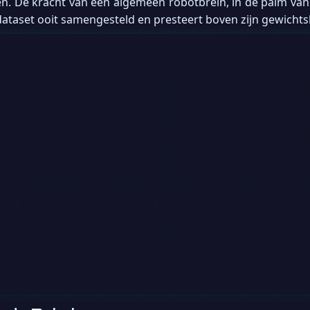
en. De kracht van een algemeen robotbrein, in de palm va
dataset ooit samengesteld en presteert boven zijn gewichts