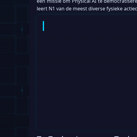
een missie om Physical AI te democratiser
leert N1 van de meest diverse fysieke actie