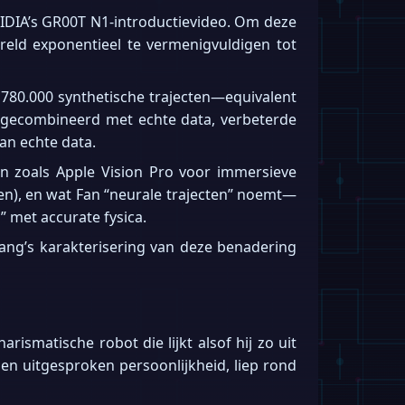
NVIDIA’s GR00T N1-introductievideo. Om deze
eld exponentieel te vermenigvuldigen tot
780.000 synthetische trajecten—equivalent
gecombineerd met echte data, verbeterde
an echte data.
n zoals Apple Vision Pro voor immersieve
en), en wat Fan “neurale trajecten” noemt—
” met accurate fysica.
uang’s karakterisering van deze benadering
ismatische robot die lijkt alsof hij zo uit
en uitgesproken persoonlijkheid, liep rond