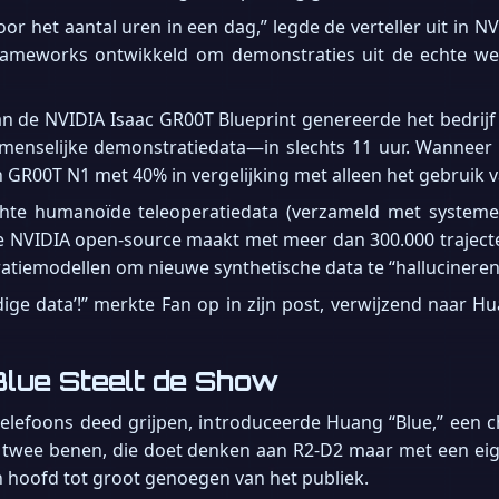
or het aantal uren in een dag,” legde de verteller uit in 
rameworks ontwikkeld om demonstraties uit de echte wer
 de NVIDIA Isaac GR00T Blueprint genereerde het bedrijf 
nselijke demonstratiedata—in slechts 11 uur. Wanneer 
n GR00T N1 met 40% in vergelijking met alleen het gebruik v
hte humanoïde teleoperatiedata (verzameld met systeme
die NVIDIA open-source maakt met meer dan 300.000 traject
ratiemodellen om nieuwe synthetische data te “hallucineren
dige data’!” merkte Fan op in zijn post, verwijzend naar H
lue Steelt de Show
efoons deed grijpen, introduceerde Huang “Blue,” een char
p twee benen, die doet denken aan R2-D2 maar met een eig
jn hoofd tot groot genoegen van het publiek.