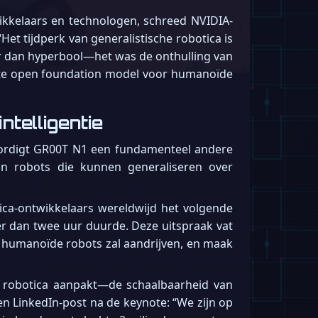
ikkelaars en technologen, schreed NVIDIA-
et tijdperk van generalistische robotica is
r dan hyperbool—het was de onthulling van
ste open foundation model voor humanoïde
telligentie
woordigt GR00T N1 een fundamenteel andere
an robots die kunnen generaliseren over
ca-ontwikkelaars wereldwijd het volgende
ger dan twee uur duurde. Deze uitspraak vat
e humanoïde robots zal aandrijven, en maak
n robotica aanpakt—de schaalbaarheid van
en LinkedIn-post na de keynote: “We zijn op