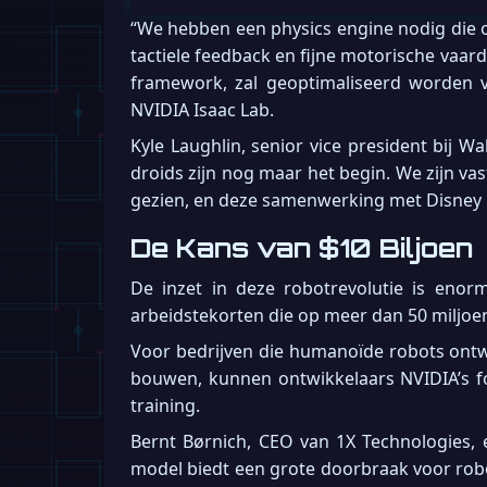
“We hebben een physics engine nodig die o
tactiele feedback en fijne motorische vaa
framework, zal geoptimaliseerd worden 
NVIDIA Isaac Lab.
Kyle Laughlin, senior vice president bij 
droids zijn nog maar het begin. We zijn v
gezien, en deze samenwerking met Disney R
De Kans van $10 Biljoen
De inzet in deze robotrevolutie is enor
arbeidstekorten die op meer dan 50 miljo
Voor bedrijven die humanoïde robots ontwi
bouwen, kunnen ontwikkelaars NVIDIA’s f
training.
Bernt Børnich, CEO van 1X Technologies, 
model biedt een grote doorbraak voor rob