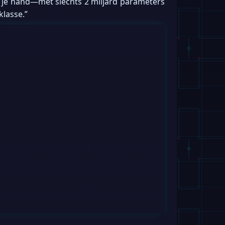
n je hand—met slechts 2 miljard parameters
klasse.”